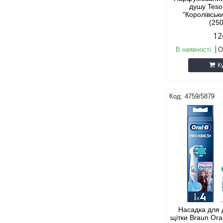
душу Tesor
"Королівськ
(25
12
В наявності
О
К
4759/5879
Насадка для 
щітки Braun Ora