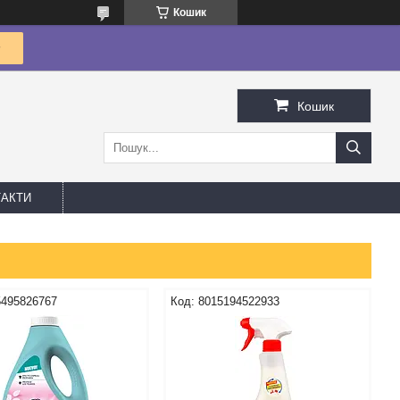
Кошик
Кошик
АКТИ
5495826767
8015194522933