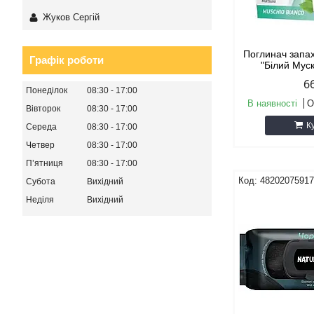
Жуков Сергій
Поглинач запах
Графік роботи
"Білий Мус
6
Понеділок
08:30
17:00
В наявності
О
Вівторок
08:30
17:00
К
Середа
08:30
17:00
Четвер
08:30
17:00
Пʼятниця
08:30
17:00
4820207591
Субота
Вихідний
Неділя
Вихідний