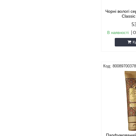
Чорні вологі се
Classic
5
В наявності
О
К
8008970037
Парфумований