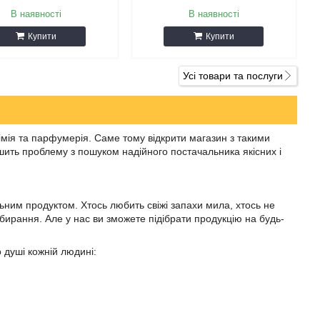
В наявності
В наявності
Купити
Купити
Усі товари та послуги
 хімія та парфумерія. Саме тому відкрити магазин з такими
ить проблему з пошуком надійного постачальника якісних і
альним продуктом. Хтось любить свіжі запахи мила, хтось не
бирання. Але у нас ви зможете підібрати продукцію на будь-
о душі кожній людині: