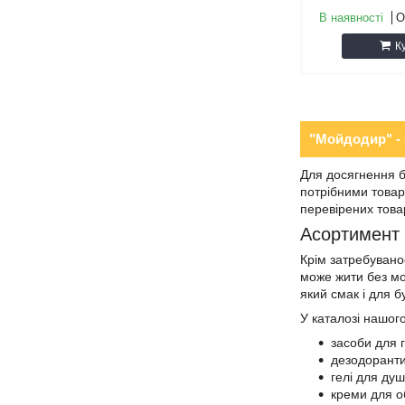
В наявності
О
К
"Мойдодир" - з
Для досягнення ба
потрібними товар
перевірених товар
Асортимент п
Крім затребуванос
може жити без мо
який смак і для б
У каталозі нашого
засоби для г
дезодоранти 
гелі для душ
креми для об