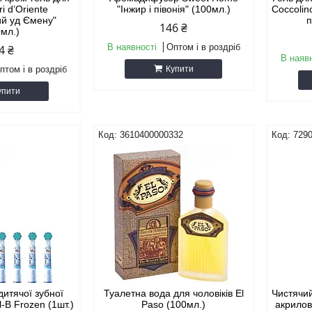
i d’Oriente
"Інжир і півонія" (100мл.)
Coccolin
ий уд Ємену"
п
146 ₴
0мл.)
В наявності
Оптом і в роздріб
4 ₴
В наяв
птом і в роздріб
Купити
упити
3610400000332
729
дитячої зубної
Туалетна вода для чоловіків El
Чистячий
l-B Frozen (1шт.)
Paso (100мл.)
акрилов