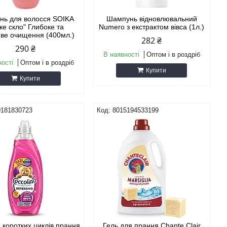
нь для волосся SOIKA
Шампунь відновлювальний
дке скло" Глибоке та
Numero з екстрактом вівса (1л.)
ве очищення (400мл.)
282 ₴
290 ₴
В наявності
Оптом і в роздріб
ності
Оптом і в роздріб
Купити
Купити
0181830723
8015194533199
 коротких циклів прання
Гель для прання Chante Clair