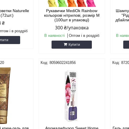
рветки Naturelle
Рукавички MediOk Rainbow
Шампу
 (72шт.)
кольорові нітрилові, розмір M
"Рі
(100шт в упаковці)
дбайли
3 ₴
300 ₴/упаковка
птом і в роздріб
В наявності
Оптом і в роздріб
В наяв
упити
Купити
820
8059602241856
872
 крем-гель для
Аромадифузор Sweet Home
Гель для