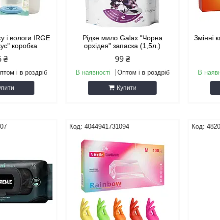
у і вологи IRGE
Рідке мило Galax "Чорна
Змінні к
кус" коробка
орхідея" запаска (1,5л.)
6 ₴
99 ₴
птом і в роздріб
В наявності
Оптом і в роздріб
В наяв
упити
Купити
707
4044941731094
482