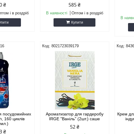
0 ₴
585 ₴
птом і в роздріб
В наявності
Оптом і в роздріб
В наяв
упити
Купити
016
8021723039179
843
ля посудомийних
Ароматизатор для гардеробу
Крем дл
h, 160 циклів
IRGE "Ваніль" (2шт.) саше
інду
0мл.)
52 ₴
3 ₴