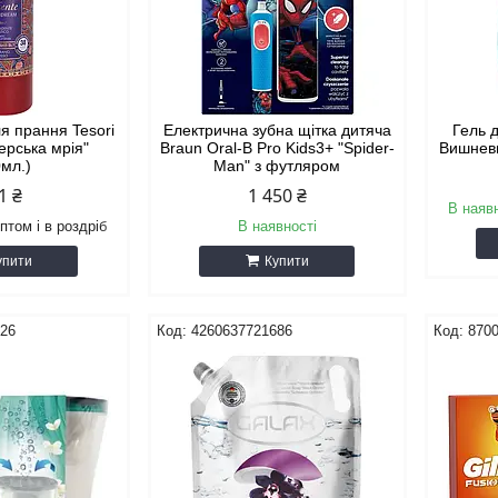
я прання Tesori
Електрична зубна щітка дитяча
Гель 
Перська мрія"
Braun Oral-B Pro Kids3+ "Spider-
Вишневи
0мл.)
Man" з футляром
1 ₴
1 450 ₴
В наяв
птом і в роздріб
В наявності
упити
Купити
326
4260637721686
870