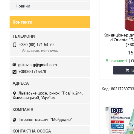
Новини
Контакти
Кондиціонер дл
d'Oriente "
(76
+380 (68) 171-54-79
Анастасія, менеджер
15
В наявності
О
gukov.s.g@gmail.com
К
+380681715479
8021723073
Львівське шосе, ринок "Тіса" к.244,
Хмельницький, Україна
Інтернет-магазин "Мойдодир"