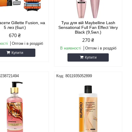
асети Gillette Fusion, на
Туш для вій Maybelline Lash
5 лез (6шт.)
Sensational Full Fan Effect Very
Black (9,5мл.)
670 ₴
270 ₴
ності
Оптом і в роздріб
В наявності
Оптом і в роздріб
Купити
Купити
0238721494
8011935052899