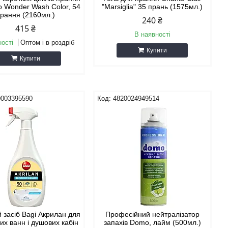
o Wonder Wash Color, 54
"Marsiglia" 35 прань (1575мл.)
рання (2160мл.)
240 ₴
415 ₴
В наявності
ності
Оптом і в роздріб
Купити
Купити
0003395590
4820024949514
 засіб Bagi Акрилан для
Професійний нейтралізатор
их ванн і душових кабін
запахів Domo, лайм (500мл.)