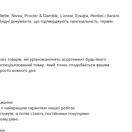
ette, Nivea, Procter & Gamble, L'oreal, Ельфа, Henkel і багато
обхідні документи, що підтверджують оригінальність, термін
х товарів, які урізноманітнять асортимент будь-якого
ькоспеціалізований товар, який точно сподобається вашим
просто кожного дня.
бажання
 що є найкращою гарантією нашої роботи
ртнерів, а потім стають постійними покупцями
ому рівні.
ння