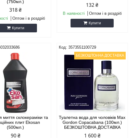
(750мл.)
132 ₴
318 ₴
В наявності
Оптом і в роздріб
ності
Оптом і в роздріб
Купити
Купити
6032033686
3573551100729
БЕЗКОШТОВНА ДОСТАВКА
я миття склокераміки та
Туалетна вода для чоловіків Max
кційних плит Ekosan
Gordon Copacabana (100мл.)
(500мл.)
БЕЗКОШТОВНА ДОСТАВКА
90 ₴
1 600 ₴