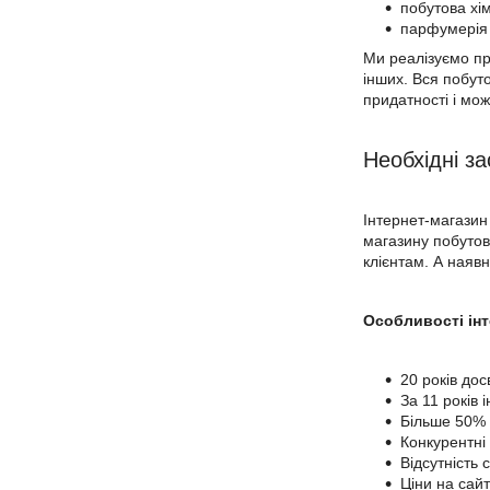
побутова хім
парфумерія д
Ми реалізуємо про
інших. Вся побуто
придатності і мо
Необхідні за
Інтернет-магазин
магазину побутово
клієнтам. А наявн
Особливості ін
20 років дос
За 11 років 
Більше 50% 
Конкурентні 
Відсутність
Ціни на сай