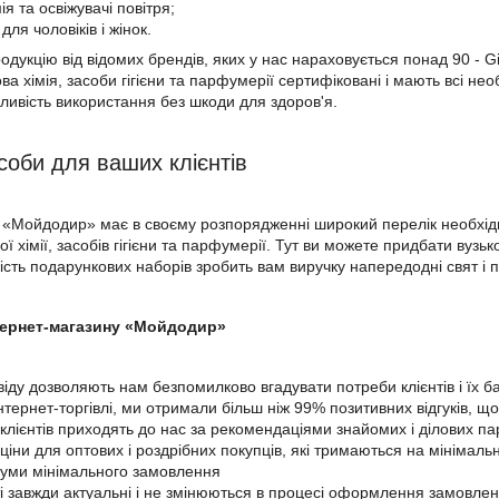
ія та освіжувачі повітря;
ля чоловіків і жінок.
дукцію від відомих брендів, яких у нас нараховується понад 90 - Gill
ва хімія, засоби гігієни та парфумерії сертифіковані і мають всі не
жливість використання без шкоди для здоров'я.
соби для ваших клієнтів
 «Мойдодир» має в своєму розпорядженні широкий перелік необхідни
ї хімії, засобів гігієни та парфумерії. Тут ви можете придбати вуз
ість подарункових наборів зробить вам виручку напередодні свят і 
тернет-магазину «Мойдодир»
віду дозволяють нам безпомилково вгадувати потреби клієнтів і їх 
інтернет-торгівлі, ми отримали більш ніж 99% позитивних відгуків,
клієнтів приходять до нас за рекомендаціями знайомих і ділових па
ціни для оптових і роздрібних покупців, які тримаються на мінімальн
 суми мінімального замовлення
ті завжди актуальні і не змінюються в процесі оформлення замовле