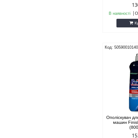
13
В наявності
О
К
5059001014
Ополіскувач д
машин Finis
(80
15