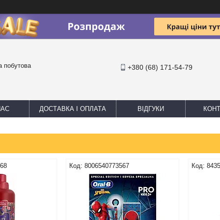
та побутова
+380 (68) 171-54-79
НАС
ДОСТАВКА І ОПЛАТА
ВІДГУКИ
КОНТ
268
8006540773567
843