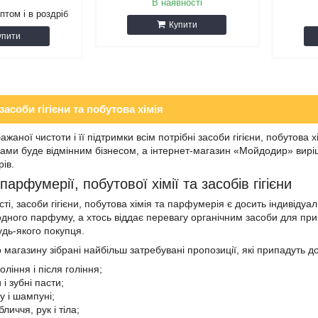
В наявності
птом і в роздріб
Купити
упити
асоби гігієни та побутова хімія
жаної чистоти і її підтримки всім потрібні засоби гігієни, побутова
ами буде відмінним бізнесом, а інтернет-магазин «Мойдодир» виріш
ів.
арфумерії, побутової хімії та засобів гігієни
ті, засоби гігієни, побутова хімія та парфумерія є досить індивіду
дного парфуму, а хтось віддає перевагу органічним засоби для при
удь-якого покупця.
 магазину зібрані найбільш затребувані пропозиції, які припадуть д
оління і після гоління;
і зубні пасти;
у і шампуні;
личчя, рук і тіла;