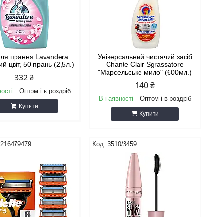
для прання Lavandera
Універсальний чистячий засіб
й цвіт, 50 прань (2,5л.)
Chante Clair Sgrassatore
"Марсельське мило" (600мл.)
332 ₴
140 ₴
ності
Оптом і в роздріб
В наявності
Оптом і в роздріб
Купити
Купити
0216479479
3510/3459