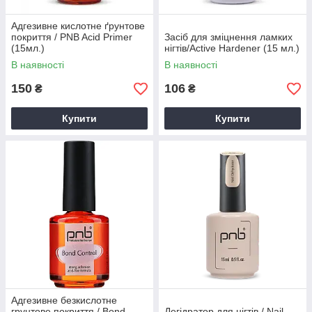
Адгезивне кислотне ґрунтове
покриття / PNB Acid Primer
Засіб для зміцнення ламких
(15мл.)
нігтів/Active Hardener (15 мл.)
В наявності
В наявності
150
106
₴
₴
Купити
Купити
Адгезивне безкислотне
грунтове покриття / Bond
Дегідратор для нігтів / Nail