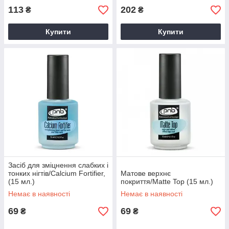
113
202
₴
₴
Купити
Купити
Засіб для зміцнення слабких і
тонких нігтів/Calcium Fortifier,
Матове верхнє
(15 мл.)
покриття/Matte Top (15 мл.)
Немає в наявності
Немає в наявності
69
69
₴
₴