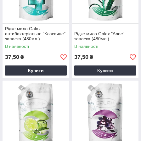
Рідке мило Galax
антибактеріальне "Класичне"
Рідке мило Galax "Алоє"
запаска (480мл.)
запаска (480мл.)
В наявності
В наявності
37,50
37,50
₴
₴
Купити
Купити