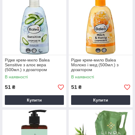
Рідке крем-мило Balea
Рідке крем-мило Balea
Sensitive з алоє вера
Молоко і мед (500мл.) з
(500мл.) з дозатором
дозатором
В наявності
В наявності
51
51
₴
₴
Купити
Купити