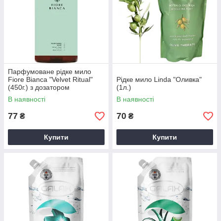
Парфумоване рідке мило
Fiore Bianca "Velvet Ritual"
Рідке мило Linda "Оливка"
(450г.) з дозатором
(1л.)
В наявності
В наявності
77
70
₴
₴
Купити
Купити