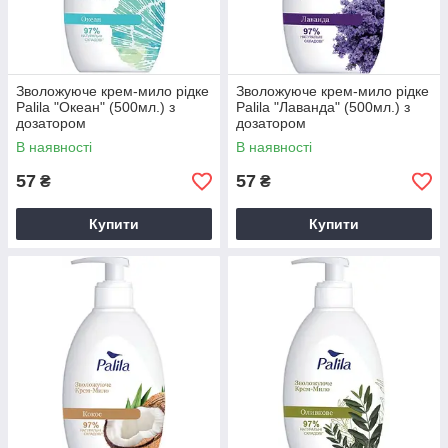
Зволожуюче крем-мило рідке
Зволожуюче крем-мило рідке
Palila "Океан" (500мл.) з
Palila "Лаванда" (500мл.) з
дозатором
дозатором
В наявності
В наявності
57
57
₴
₴
Купити
Купити