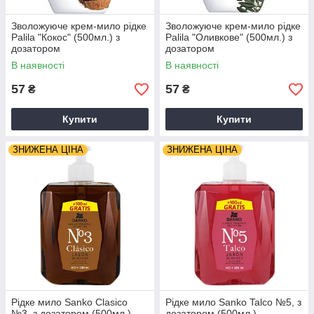
Зволожуюче крем-мило рідке
Зволожуюче крем-мило рідке
Palila "Кокос" (500мл.) з
Palila "Оливкове" (500мл.) з
дозатором
дозатором
В наявності
В наявності
57
57
₴
₴
Купити
Купити
ЗНИЖЕНА ЦІНА
ЗНИЖЕНА ЦІНА
Рідке мило Sanko Clasico
Рідке мило Sanko Talco №5, з
№3, з дозатором (500мл.)
дозатором (500мл.)