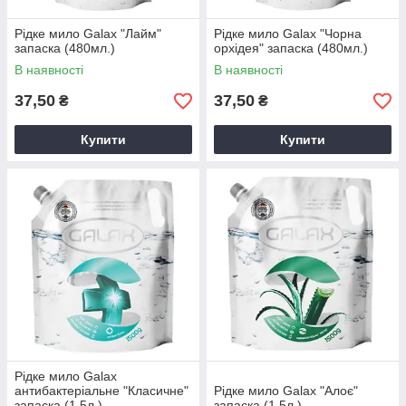
Рідке мило Galax "Лайм"
Рідке мило Galax "Чорна
запаска (480мл.)
орхідея" запаска (480мл.)
В наявності
В наявності
37,50
37,50
₴
₴
Купити
Купити
Рідке мило Galax
антибактеріальне "Класичне"
Рідке мило Galax "Алоє"
запаска (1,5л.)
запаска (1,5л.)