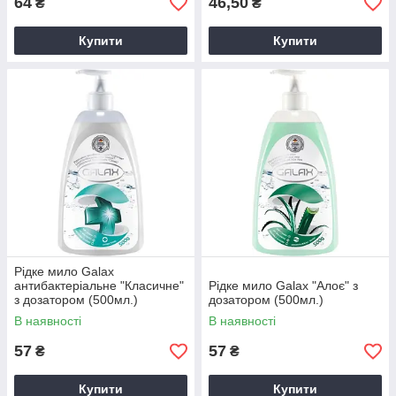
64
46,50
₴
₴
Купити
Купити
Рідке мило Galax
антибактеріальне "Класичне"
Рідке мило Galax "Алоє" з
з дозатором (500мл.)
дозатором (500мл.)
В наявності
В наявності
57
57
₴
₴
Купити
Купити