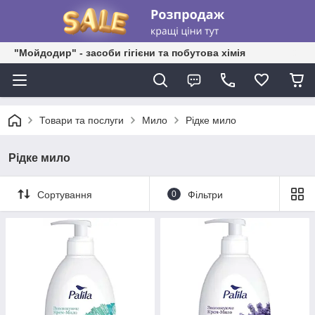
"Мойдодир" - засоби гігієни та побутова хімія
Товари та послуги
Мило
Рідке мило
Рідке мило
Сортування
0
Фільтри