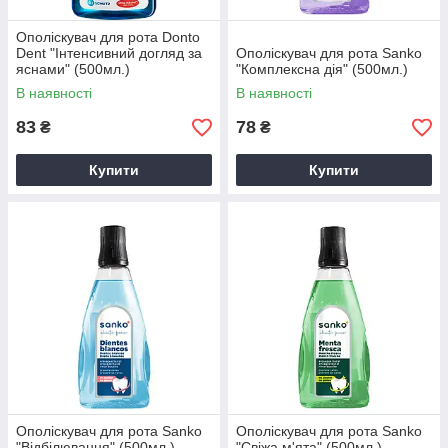
Ополіскувач для рота Donto
Dent "Інтенсивний догляд за
Ополіскувач для рота Sanko
яснами" (500мл.)
"Комплексна дія" (500мл.)
В наявності
В наявності
83
78
₴
₴
Купити
Купити
Ополіскувач для рота Sanko
Ополіскувач для рота Sanko
"Відбілювання" (500мл.)
"Свіжа м'ята" (500мл.)