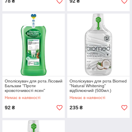
78
92
₴
₴
Ополіскувач для рота Лісовий
Ополіскувач для рота Biomed
Бальзам "Проти
"Natural Whitening"
кровоточивості ясен"
відбілюючий (500мл.)
(400мл.)
Немає в наявності
Немає в наявності
92
235
₴
₴