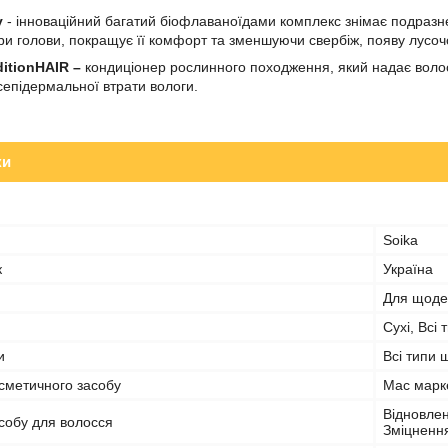
y
- інноваційний багатий біофлаваноїдами комплекс знімає подразн
ри голови, покращує її комфорт та зменшуючи свербіж, появу лусоч
itionHAIR –
кондиціонер рослинного походження, який надає воло
епідермальної втрати вологи.
ки
Soika
к
Україна
Для щоде
Сухі, Всі
и
Всі типи 
сметичного засобу
Мас марк
Відновлен
собу для волосся
Зміцненн