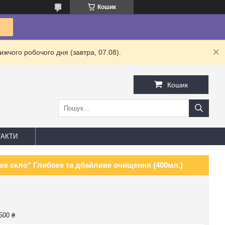
Кошик
жчого робочого дня (завтра, 07.08).
Кошик
АКТИ
е скло" Глибоке та дбайливе очищення (400мл.)
500 ₴