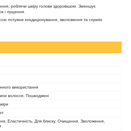
ення, роблячи шкіру голови здоровішою. Зменшує
ок і лущення.
ссю потужне кондиціонування, зволоження та сприяє
нного використання
 типи волосся, Пошкоджені
шкіри
ет
ня, Еластичність, Для блиску, Очищення, Зволоження,
я