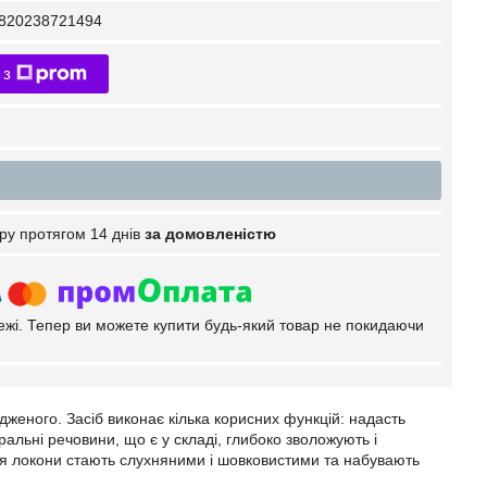
820238721494
 з
ру протягом 14 днів
за домовленістю
тежі. Тепер ви можете купити будь-який товар не покидаючи
женого. Засіб виконає кілька корисних функцій: надасть
альні речовини, що є у складі, глибоко зволожують і
тя локони стають слухняними і шовковистими та набувають