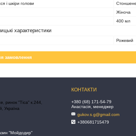
я і шкіри голови
Стоншене
Жіноча
400 мл
ицькі характеристики
Рожевий
ля замовлення
+380 (68) 171-54-79
е, ринок "Тіса" к.244,
Анастасія, менеджер
, Україна
gukov.s.g@gmail.com
+380681715479
азин "Мойдодир"