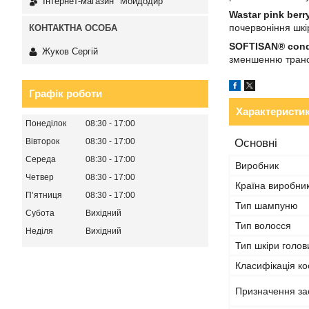
Інтернет-магазин "Мойдодир"
Wastar pink berr
почервоніння шкі
SOFTISAN® cond
Жуков Сергій
зменшенню транс
Графік роботи
Характеристи
Понеділок
08:30
17:00
Вівторок
08:30
17:00
Основні
Середа
08:30
17:00
Виробник
Четвер
08:30
17:00
Країна виробни
Пʼятниця
08:30
17:00
Тип шампуню
Субота
Вихідний
Тип волосся
Неділя
Вихідний
Тип шкіри голов
Класифікація ко
Призначення за