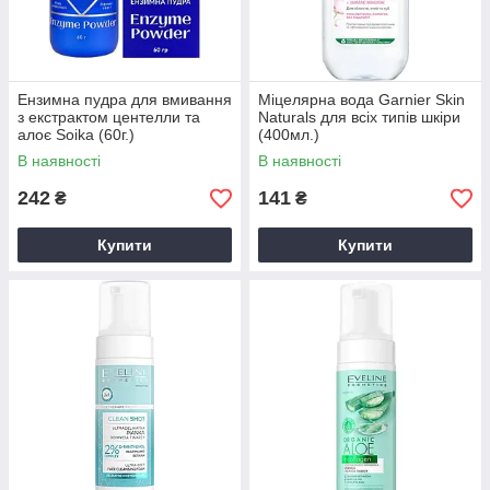
Ензимна пудра для вмивання
Міцелярна вода Garnier Skin
з екстрактом центелли та
Naturals для всіх типів шкіри
алоє Soika (60г.)
(400мл.)
В наявності
В наявності
242
141
₴
₴
Купити
Купити