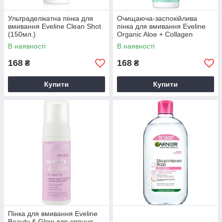
Ультраделікатна пінка для
Очищаюча-заспокійлива
вмивання Eveline Clean Shot
пінка для вмивання Eveline
(150мл.)
Organic Aloe + Collagen
(150мл.)
В наявності
В наявності
168
168
₴
₴
Купити
Купити
Пінка для вмивання Eveline
Beauty & Glow для сяяння