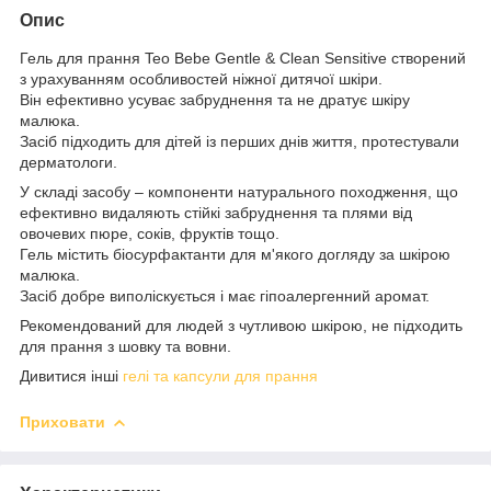
Опис
Гель для прання Teo Bebe Gentle & Clean Sensitive створений
з урахуванням особливостей ніжної дитячої шкіри.
Він ефективно усуває забруднення та не дратує шкіру
малюка.
Засіб підходить для дітей із перших днів життя, протестували
дерматологи.
У складі засобу – компоненти натурального походження, що
ефективно видаляють стійкі забруднення та плями від
овочевих пюре, соків, фруктів тощо.
Гель містить біосурфактанти для м'якого догляду за шкірою
малюка.
Засіб добре виполіскується і має гіпоалергенний аромат.
Рекомендований для людей з чутливою шкірою, не підходить
для прання з шовку та вовни.
Дивитися інші
гелі та капсули для прання
Приховати