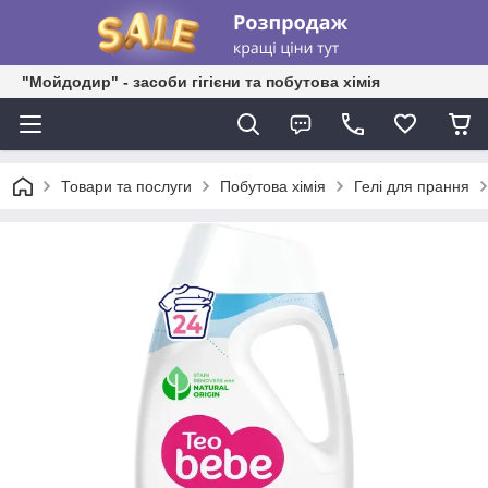
"Мойдодир" - засоби гігієни та побутова хімія
Товари та послуги
Побутова хімія
Гелі для прання