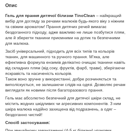
Опис
Гель для прання дитячої білизни TinoClean
– найкращий
вибір для догляду за речами малюків будь-якого віку з ніжним
та свіжим ароматом! Прання дитячих речей вимагає
бездоганного підходу, адже важливо не лише позбутися плям,
але й зберегти тканини приємними на дотик та безпечними
для малюка.
Засіб універсальний, підходить для всіх типів та кольорів
тканин, для машинного та ручного прання. М'яка, але
ефективна формула ензимів делікатно очищає тканини навіть
від складних плям (від соку, фруктів, фарб, трави), зберігаючи
яскравість та насиченість кольорів.
Також воно зручне у використанні, добре розчиняється та
виполіскується, не залишаючи слідів на одязі. Дозволяє речам
виглядати як новими після багаторазового прання.
Гель має абсолютно безпечний для дитячої шкіри склад, не
містить жодних шкідливих чи агресивних компонентів. З ним
шкіра малюка надійно захищена від подразнень, а одяг –
бездоганно чистий!
Спосіб застосування:
При звичайному завантаженні (4-5 кг білизни) упаковки