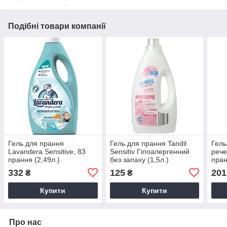
Подібні товари компанії
Гель для прання
Гель для прання Tandil
Гель
Lavandera Sensitive, 83
Sensitiv Гіпоалергенний
рече
прання (2,49л.)
без запаху (1,5л.)
пран
332
125
201
₴
₴
Купити
Купити
Про нас