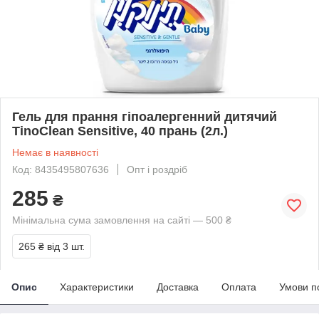
Гель для прання гіпоалергенний дитячий
TinoClean Sensitive, 40 прань (2л.)
Немає в наявності
Код: 8435495807636
Опт і роздріб
285
₴
Мінімальна сума замовлення на сайті — 500 ₴
265 ₴
від 3 шт.
Опис
Характеристики
Доставка
Оплата
Умови п