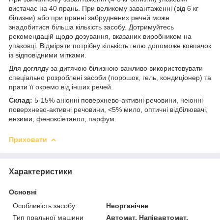
вистачає на 40 прань. При великому завантаженні (від 6 кг
білизни) або при пранні забруднених речей може
знадобитися більша кількість засобу. Дотримуйтесь
рекомендацій щодо дозування, вказаних виробником на
упаковці. Відміряти потрібну кількість гелю допоможе ковпачок
із відповідними мітками.
Для догляду за дитячою білизною важливо використовувати
спеціально розроблені засоби (порошок, гель, кондиціонер) та
прати її окремо від інших речей.
Склад:
5-15% аніонні поверхнево-активні речовини, неіонні
поверхнево-активні речовини, <5% мило, оптичні відбілювачі,
ензими, феноксіетанол, парфум.
Приховати
Характеристики
Основні
Особливість засобу
Неорганічне
Тип пральної машини
Автомат, Напівавтомат,