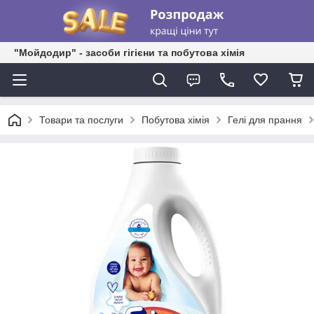
"Мойдодир" - засоби гігієни та побутова хімія
Товари та послуги
Побутова хімія
Гелі для прання