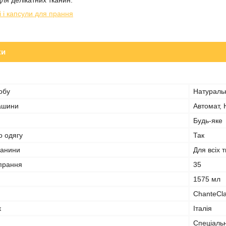
для делікатних тканин.
і і капсули для прання
ки
обу
Натураль
ашини
Автомат, 
Будь-яке
о одягу
Так
канини
Для всіх 
 прання
35
1575 мл
ChanteCla
к
Італія
Спеціаль