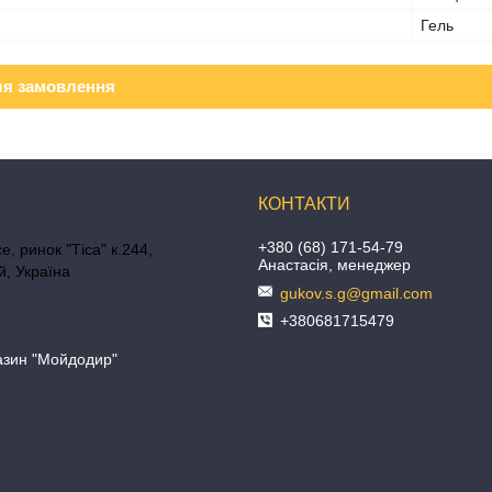
Гель
ля замовлення
+380 (68) 171-54-79
е, ринок "Тіса" к.244,
Анастасія, менеджер
, Україна
gukov.s.g@gmail.com
+380681715479
азин "Мойдодир"