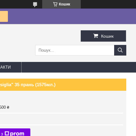
Кошик
Кошик
АКТИ
iglia" 35 прань (1575мл.)
500 ₴
 з