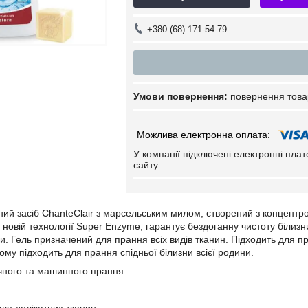
+380 (68) 171-54-79
повернення това
У компанії підключені електронні пла
сайту.
ний засіб ChanteClair з марсельським милом, створений з конце
 новій технології Super Enzyme, гарантує бездоганну чистоту білиз
и. Гель призначений для прання всіх видів тканин. Підходить для п
ому підходить для прання спідньої білизни всієї родини.
чного та машинного прання.