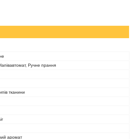
не
Напівавтомат, Ручне прання
типів тканини
ir
ний аромат