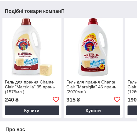
Подібні товари компанії
Гель для прання Chante
Гель для прання Chante
Гель
Clair "Marsiglia" 35 прань
Clair "Marsiglia" 46 прань
Clai
(1575мл.)
(2070мл.)
(126
240
315
190
₴
₴
Купити
Купити
Про нас