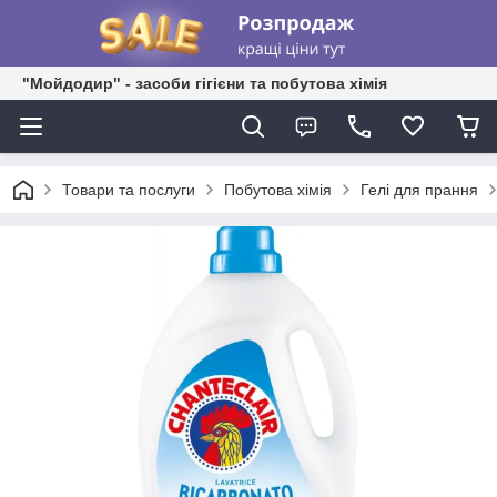
"Мойдодир" - засоби гігієни та побутова хімія
Товари та послуги
Побутова хімія
Гелі для прання