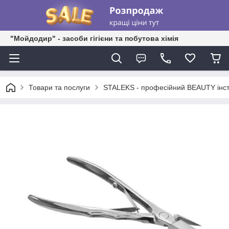
"Мойдодир" - засоби гігієни та побутова хімія
Товари та послуги
STALEKS - професійний BEAUTY інс