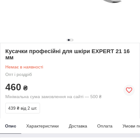
Кусачки професійні для шкіри EXPERT 21 16
мм
Немає в наявності
Опт і роздріб
460
₴
Мінімальна сума замовлення на сайті — 500 ₴
439 ₴
від 2 шт.
Опис
Характеристики
Доставка
Оплата
Умови п