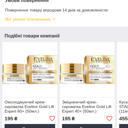
Умови повернення
Повернення товару впродовж 14 днів за домовленістю
Всі умови повернення
Подібні товари компанії
Омолоджуючий крем-
Зміцнюючий крем-
Куса
сироватка Eveline Gold Lift
сироватка Eveline Gold Lift
STAL
Expert 60+ (50мл.)
Expert 40+ (50мл.)
(11м
195
195
455
₴
₴