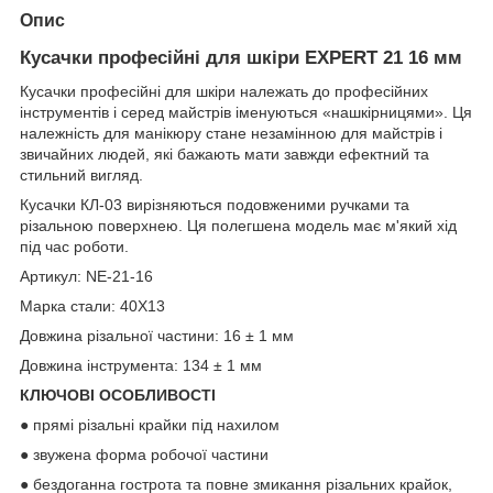
Опис
Кусачки професійні для шкіри EXPERT 21 16 мм
Кусачки професійні для шкіри належать до професійних
інструментів і серед майстрів іменуються «нашкірницями». Ця
належність для манікюру стане незамінною для майстрів і
звичайних людей, які бажають мати завжди ефектний та
стильний вигляд.
Кусачки КЛ-03 вирізняються подовженими ручками та
різальною поверхнею. Ця полегшена модель має м'який хід
під час роботи.
Артикул: NE-21-16
Марка стали: 40Х13
Довжина різальної частини: 16 ± 1 мм
Довжина інструмента: 134 ± 1 мм
КЛЮЧОВІ ОСОБЛИВОСТІ
● прямі різальні крайки під нахилом
● звужена форма робочої частини
● бездоганна гострота та повне змикання різальних крайок,