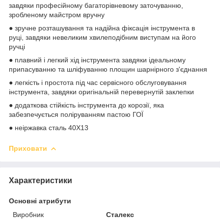
завдяки професійному багаторівневому заточуванню,
зробленому майстром вручну
● зручне розташування та надійна фіксація інструмента в
руці, завдяки невеликим хвилеподібним виступам на його
ручці
● плавний і легкий хід інструмента завдяки ідеальному
припасуванню та шліфуванню площин шарнірного з'єднання
● легкість і простота під час сервісного обслуговування
інструмента, завдяки оригінальній перевернутій заклепки
● додаткова стійкість інструмента до корозії, яка
забезпечується поліруванням пастою ГОЇ
● неіржавка сталь 40Х13
Приховати
Характеристики
Основні атрибути
Виробник
Сталекс