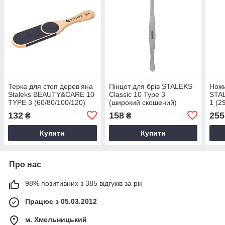
Терка для стоп дерев'яна
Пінцет для брів STALEKS
Ножи
Staleks BEAUTY&CARE 10
Classic 10 Type 3
STAL
TYPE 3 (60/80/100/120)
(широкий скошений)
1 (2
132
158
255
₴
₴
Купити
Купити
Про нас
98% позитивних з 385 відгуків за рік
Працює з 05.03.2012
м. Хмельницький