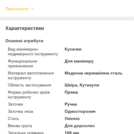
Приховати
Характеристики
Основні атрибути
Вид манікюрно-
Кусачки
педикюрного інструменту
Функціональне
Для манікюру
призначення
Матеріал виготовлення
Медична нержавіюча сталь
інструменту
Область застосування
Шкіра, Кутикули
Форма робочих країв
Пряма
інструменту
Заточка
Ручна
Заточка леза
Одностороння
Стать
Унісекс
Вікова група
Для дорослих
Загальна довжина
106 мм