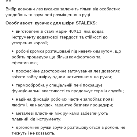
мм.
Вибір довжини лез кусачок залежить тільки від особистих
уподобань та зручності розміщення в руці.
Особливості кусачок для шкіри STALEKS:
виготовлені зі сталі марки 40Х13, яка додає
інструменту додаткової твердості та стійкості до
утворення корозії;
робочі кромки розташовані під невеликим кутом, що
робить процедуру ще більш комфортною та
ефективною;
професійне двостороннє заточування лез дозволяє
зрізати зайву шкірку одним натисканням на ручки;
термообробка у спеціальній печі покращує
функціональні властивості та продовжує термін служби;
надійна фіксація робочих частин запобігає появі
люфту і, як наслідок, гарантує безпеку процедури;
металеві пластини між ручками забезпечують
плавний хід інструменту;
ергономічні ручки зручно розташовуються в долоні, не
тиснуть і не ковзають.