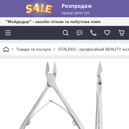
"Мойдодир" - засоби гігієни та побутова хімія
Товари та послуги
STALEKS - професійний BEAUTY інс