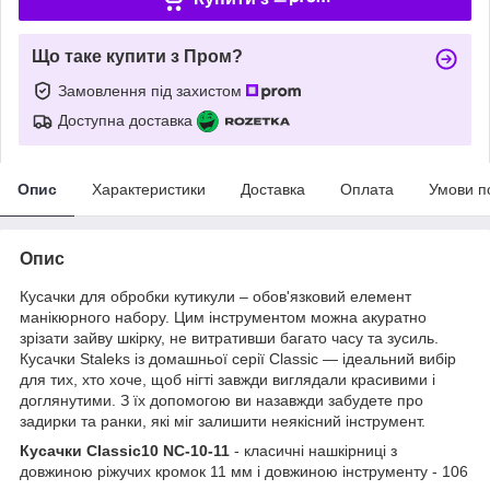
Що таке купити з Пром?
Замовлення під захистом
Доступна доставка
Опис
Характеристики
Доставка
Оплата
Умови п
Опис
Кусачки для обробки кутикули – обов'язковий елемент
манікюрного набору. Цим інструментом можна акуратно
зрізати зайву шкірку, не витративши багато часу та зусиль.
Кусачки Staleks із домашньої серії Classic — ідеальний вибір
для тих, хто хоче, щоб нігті завжди виглядали красивими і
доглянутими. З їх допомогою ви назавжди забудете про
задирки та ранки, які міг залишити неякісний інструмент.
Кусачки Classic10 NC-10-11
- класичні нашкірниці з
довжиною ріжучих кромок 11 мм і довжиною інструменту - 106