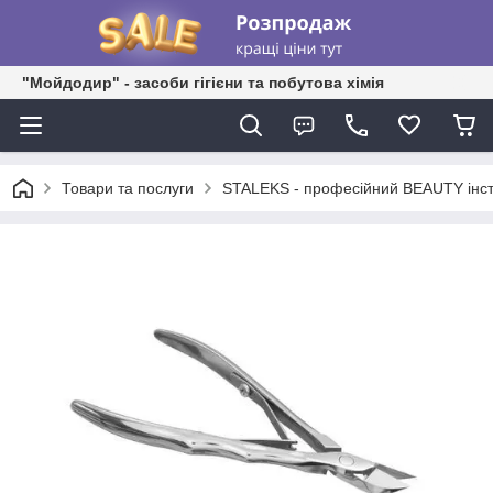
"Мойдодир" - засоби гігієни та побутова хімія
Товари та послуги
STALEKS - професійний BEAUTY інс