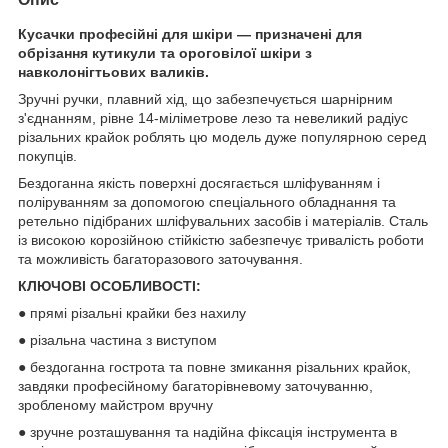
Кусачки професійні для шкіри — призначені для
обрізання кутикули та ороговілої шкіри з
навколонігтьових валиків.
Зручні ручки, плавний хід, що забезпечується шарнірним
з'єднанням, рівне 14-міліметрове лезо та невеликий радіус
різальних крайок роблять цю модель дуже популярною серед
покупців.
Бездоганна якість поверхні досягається шліфуванням і
поліруванням за допомогою спеціального обладнання та
ретельно підібраних шліфувальних засобів і матеріалів. Сталь
із високою корозійною стійкістю забезпечує тривалість роботи
та можливість багаторазового заточування.
КЛЮЧОВІ ОСОБЛИВОСТІ:
● прямі різальні крайки без нахилу
● різальна частина з виступом
● бездоганна гострота та повне змикання різальних крайок,
завдяки професійному багаторівневому заточуванню,
зробленому майстром вручну
● зручне розташування та надійна фіксація інструмента в