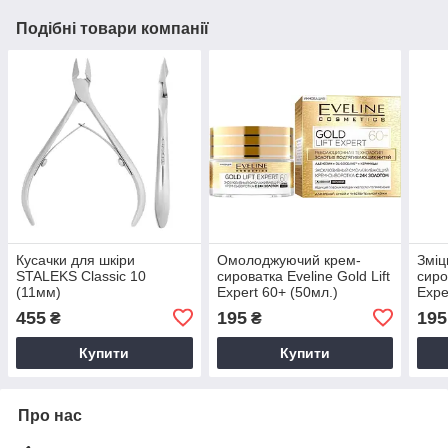
Подібні товари компанії
Кусачки для шкіри
Омолоджуючий крем-
Зміц
STALEKS Classic 10
сироватка Eveline Gold Lift
сиро
(11мм)
Expert 60+ (50мл.)
Expe
455
195
195
₴
₴
Купити
Купити
Про нас