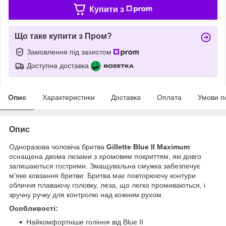
Купити з
Що таке купити з Пром?
Замовлення під захистом
Доступна доставка
Опис
Характеристики
Доставка
Оплата
Умови п
Опис
Одноразова чоловіча бритва
Gillette Blue II Maximum
оснащена двома лезами з хромовим покриттям, які довго
залишаються гострими. Змащувальна смужка забезпечує
м'яке ковзання бритви. Бритва має повторюючу контури
обличчя плаваючу головку, леза, що легко промиваються, і
зручну ручку для контролю над кожним рухом.
Особливості:
Найкомфортніше гоління від Blue II