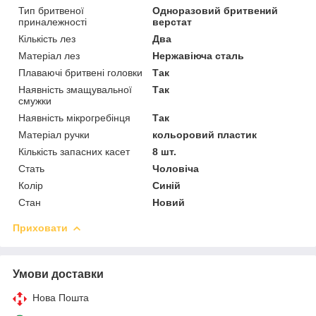
Тип бритвеної
Одноразовий бритвений
приналежності
верстат
Кількість лез
Два
Матеріал лез
Нержавіюча сталь
Плаваючі бритвені головки
Так
Наявність змащувальної
Так
смужки
Наявність мікрогребінця
Так
Матеріал ручки
кольоровий пластик
Кількість запасних касет
8 шт.
Стать
Чоловіча
Колір
Синій
Стан
Новий
Приховати
Умови доставки
Нова Пошта