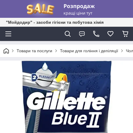
"Мойдодир" - засоби гігієни та побутова хімія
Товари та послуги
Товари для гоління і депіляції
Чол