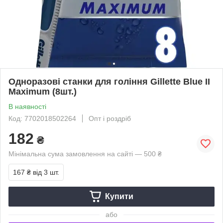
Одноразові станки для гоління Gillette Blue II
Maximum (8шт.)
В наявності
Код: 7702018502264
Опт і роздріб
182
₴
Мінімальна сума замовлення на сайті — 500 ₴
167 ₴
від 3 шт.
Купити
або