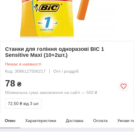
Станки для гоління одноразові BIC 1
Sensitive Maxi (10+2шт.)
Немає в наявності
Код: 3086127500217
Опт і роздріб
78
₴
Мінімальна сума замовлення на сайті — 500 ₴
72,50 ₴
від 3 шт.
Опис
Характеристики
Доставка
Оплата
Умови п