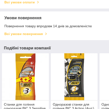
Всі умови оплати
Умови повернення
Повернення товару впродовж 14 днів за домовленістю
Всі умови повернення
Подібні товари компанії
Станки для гоління
Одноразові станки для
Одно
одноразові BIC 3 Sensitive
гоління BIC 3 Action (4шт.)
голі