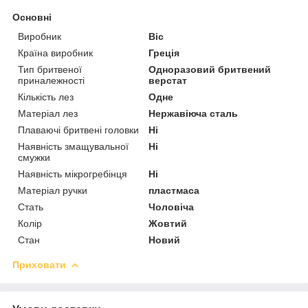
Основні
Виробник
Bic
Країна виробник
Греція
Тип бритвеної
Одноразовий бритвений
приналежності
верстат
Кількість лез
Одне
Матеріал лез
Нержавіюча сталь
Плаваючі бритвені головки
Ні
Наявність змащувальної
Ні
смужки
Наявність мікрогребінця
Ні
Матеріал ручки
пластмаса
Стать
Чоловіча
Колір
Жовтий
Стан
Новий
Приховати