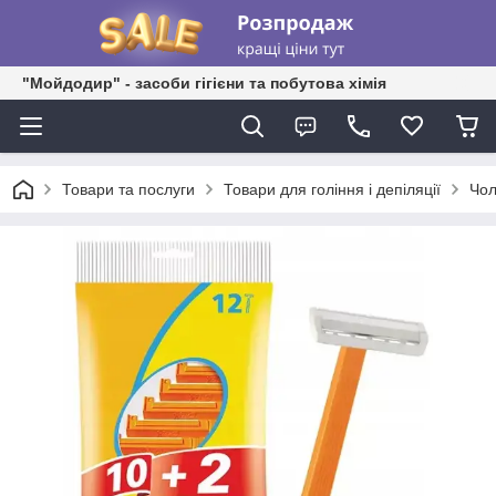
"Мойдодир" - засоби гігієни та побутова хімія
Товари та послуги
Товари для гоління і депіляції
Чол