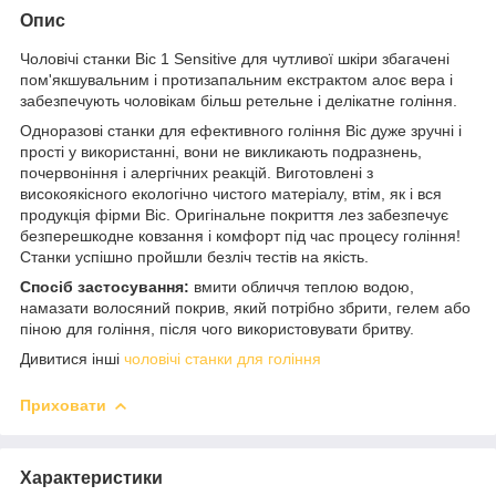
Опис
Чоловічі станки Bic 1 Sensitive для чутливої ​​шкіри збагачені
пом'якшувальним і протизапальним екстрактом алоє вера і
забезпечують чоловікам більш ретельне і делікатне гоління.
Одноразові станки для ефективного гоління Bic дуже зручні і
прості у використанні, вони не викликають подразнень,
почервоніння і алергічних реакцій. Виготовлені з
високоякісного екологічно чистого матеріалу, втім, як і вся
продукція фірми Bic. Оригінальне покриття лез забезпечує
безперешкодне ковзання і комфорт під час процесу гоління!
Станки успішно пройшли безліч тестів на якість.
Спосіб застосування:
вмити обличчя теплою водою,
намазати волосяний покрив, який потрібно збрити, гелем або
піною для гоління, після чого використовувати бритву.
Дивитися інші
чоловічі станки для гоління
Приховати
Характеристики