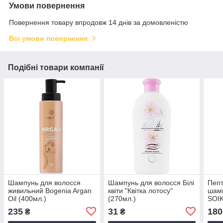
Умови повернення
Повернення товару впродовж 14 днів за домовленістю
Всі умови повернення
Подібні товари компанії
Шампунь для волосся
Шампунь для волосся Білі
Пепт
живильний Bogenia Argan
квіти "Квітка лотосу"
шамп
Oil (400мл.)
(270мл.)
SOIK
(200
235
31
180
₴
₴