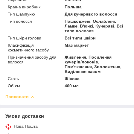
Країна виробник
Польща
Тип шампуню
Для кучерявого волосся
Тип волосся
Пошкоджені, Ослаблені,
Ламке, В'юнкі, Кучеряві, Всі
типи волосся
Тип шкіри голови
Всі типи шкіри
Класифікація
Мас маркет
косметичного засобу
Призначення засобу для
Живлення, Посилення
волосся
кучерів/локонів,
Пом'якшення, Зволоження,
Виділення пасом
Стать
Жіноча
Об`єм
400 мл
Приховати
Умови доставки
Нова Пошта