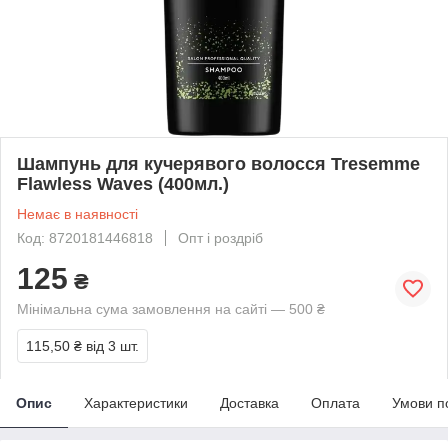
Шампунь для кучерявого волосся Tresemme
Flawless Waves (400мл.)
Немає в наявності
Код: 8720181446818
Опт і роздріб
125
₴
Мінімальна сума замовлення на сайті — 500 ₴
115,50 ₴
від 3 шт.
Опис
Характеристики
Доставка
Оплата
Умови п