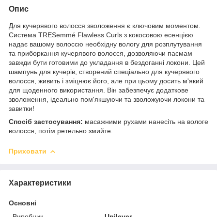
Опис
Для кучерявого волосся зволоження є ключовим моментом.
Система TRESemmé Flawless Curls з кокосовою есенцією
надає вашому волоссю необхідну вологу для розплутування
та приборкання кучерявого волосся, дозволяючи пасмам
завжди бути готовими до укладання в бездоганні локони. Цей
шампунь для кучерів, створений спеціально для кучерявого
волосся, живить і зміцнює його, але при цьому досить м'який
для щоденного використання. Він забезпечує додаткове
зволоження, ідеально пом'якшуючи та зволожуючи локони та
завитки!
Спосіб застосування:
масажними рухами нанесіть на вологе
волосся, потім ретельно змийте.
Приховати
Характеристики
Основні
Виробник
Unilever