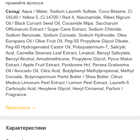
промийте волосся
Склад:
Aqua / Water, Sodium Laureth Sulfate, Coco-Betaine, Ci
19140 / Yellow 5, Ci 14700 / Red 4, Niacinamide, Ribes Nigrum
Oil / Black Currant Seed Oil, Cocamide Mipa, Saccharum
Officinarum Extract / Sugar Cane Extract, Sodium Chloride,
Sodium Benzoate, Sodium Cocoate, Sodium Hydroxide, Olea
Europaea Oil / Olive Fruit Oil, Peg-55 Propylene Glycol Oleate,
Peg-60 Hydrogenated Castor Oil, Polyquaternium-7, Salicylic
Acid, Camellia Sinensis Leaf Extract, Linalool, Benzyl Salicylate,
Benzyl Alcohol, Amodimethicone, Propylene Glycol, Pyrus Malus
Extract / Apple Fruit Extract, Pyridoxine Hcl, Persea Gratissima
Oil / Avocado Oil, Citric Acid, Butylphenyl Methylpropional, Methyl
Cocoate, Butyrospermum Parkii Butter / Shea Butter, Citrus
Medica Limonum Peel Extract / Lemon Peel Extract, Laureth-5
Carboxylic Acid, Hexylene Glycol, Hexyl Cinnamal, Parfum /
Fragrance.
Приховати
Характеристики