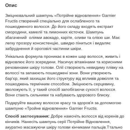
Опис
Зміцнювальний шампунь «Потрійне відновлення» Garnier
Fructis створений спеціально для ослабленого та
пошкодженого волосся. До його складу входять екстракт
смородини, камелії та лимонних кісточок. Шампунь
збагачений оліями авокадо, каріте, оливи та олією ши. Має
легку прозору консистенцію, швидко піниться і видаляє
забруднення й ороговілі частинки шкіри.
Унікальна формула проникає в кожен шар волосся, живить і
відновлює його зсередини. Насичує вітамінами та корисними
речовинами шкіру голови. Олії створюють невидиму плівку на
волоссі та запаюють пошкоджені зони. Вони утворюють
бар'єр, який захищає його структуру від впливів довкілля та
пошкоджень термічним способом. Зміцнюють серцевину,
зволожують її, у такий спосіб запобігаючи сухості волосся.
Вони стають сильними та набувають здорового блиску.
Подаруйте вашому волоссю красу та здоров'я за допомогою
шампуню «Тройне відновлення» Garnier Fructis.
Спосіб застосування:
Добре намочіть волосся від коренів до
кінчиків. Нанесіть шампунь серії Потрійне Відновлення,
акуратно масажуючи шкіру голови кінчиками пальців.Ттально