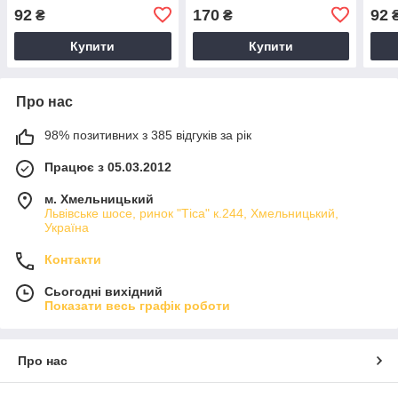
пошкодженого та
92
170
92
₴
₴
фарбованого волосся"
(360мл.)
Купити
Купити
Про нас
98% позитивних з 385 відгуків за рік
Працює з 05.03.2012
м. Хмельницький
Львівське шосе, ринок "Тіса" к.244, Хмельницький,
Україна
Контакти
Сьогодні вихідний
Показати весь графік роботи
Про нас