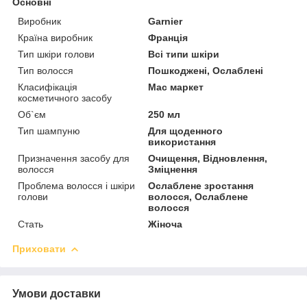
Основні
Виробник
Garnier
Країна виробник
Франція
Тип шкіри голови
Всі типи шкіри
Тип волосся
Пошкоджені, Ослаблені
Класифікація
Мас маркет
косметичного засобу
Об`єм
250 мл
Тип шампуню
Для щоденного
використання
Призначення засобу для
Очищення, Відновлення,
волосся
Зміцнення
Проблема волосся і шкіри
Ослаблене зростання
голови
волосся, Ослаблене
волосся
Стать
Жіноча
Приховати
Умови доставки