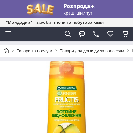
"Мойдодир" - засоби гігієни та побутова хімія
Товари та послуги
Товари для догляду за волоссям