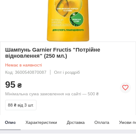
Шампунь Garnier Fructis "Потрійне
відновлення" (250 мл.)
Немає в наявності
Код: 3600540870087
Опт і роздріб
95
₴
Мінімальна сума замовлення на сайті — 500 ₴
88 ₴
від 3 шт.
Опис
Характеристики
Доставка
Оплата
Умови п