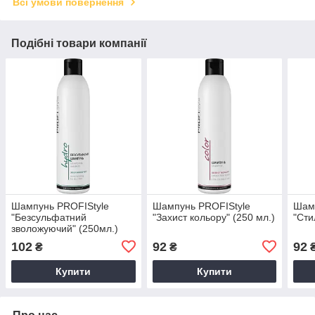
Всі умови повернення
Подібні товари компанії
Шампунь PROFIStyle
Шампунь PROFIStyle
Шам
"Безсульфатний
"Захист кольору" (250 мл.)
"Сти
зволожуючий" (250мл.)
102
92
92
₴
₴
Купити
Купити