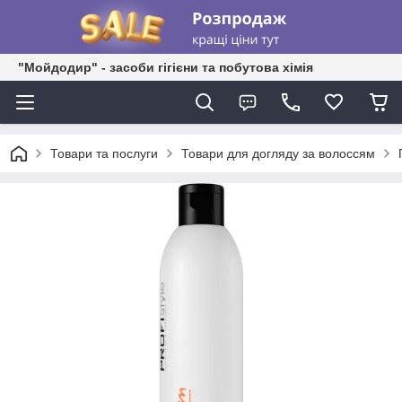
"Мойдодир" - засоби гігієни та побутова хімія
Товари та послуги
Товари для догляду за волоссям