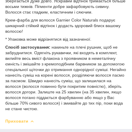
зберігається дуже довго. Яскравий відтінок тримається більше
восьми тижнів. Пігменти добре зафарбовують сивину.
Волосся стає гладким, еластичним і сяючим.
Крем-фарба для волосся Garnier Color Naturals подарує
шикарний стійкий відтінок і додасть здоровий блиск вашому
волоссю!
* Упаковка може відрізнятися від зазначеної.
Спосіб застосування:
накиньте на плечі рушник, щоб не
забруднитися. Одягніть рукавички, які входять в комплект,
вилийте весь вміст флакона з проявником в неметалічну
ємність і змішайте з кремоподібним барвником за допомогою
спеціальної щіточки до отримання однорідної суміші. Негайно
нанесіть суміш на корені волосся, розділяючи волосся пасмо
за пасмом. Швидко нанесіть суміш, що залишилася на
волосся (волосся повинно бути покритим повністю), зберіть
волосся догори. Залиште на 25 хвилин (на 35 хвилин, якщо
волосся погано піддається фарбуванню або якщо у Вас
більше 70% сивого волосся) і змивайте до тих пір, поки вода
не стане чистою.
Приховати