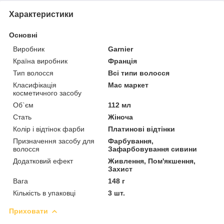
Характеристики
Основні
Виробник
Garnier
Країна виробник
Франція
Тип волосся
Всі типи волосся
Класифікація
Мас маркет
косметичного засобу
Об`єм
112 мл
Стать
Жіноча
Колір і відтінок фарби
Платинові відтінки
Призначення засобу для
Фарбування,
волосся
Зафарбовування сивини
Додатковий ефект
Живлення, Пом'якшення,
Захист
Вага
148 г
Кількість в упаковці
3 шт.
Приховати