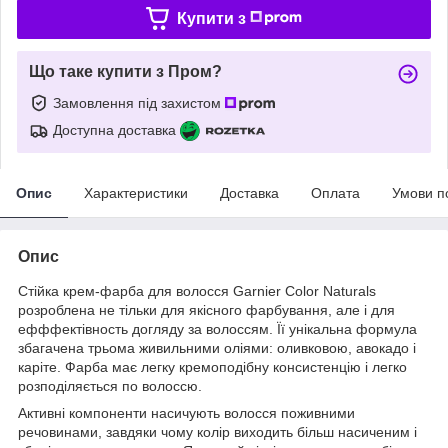
Купити з
Що таке купити з Пром?
Замовлення під захистом
Доступна доставка
Опис
Характеристики
Доставка
Оплата
Умови п
Опис
Стійка крем-фарба для волосся Garnier Color Naturals
розроблена не тільки для якісного фарбування, але і для
ефффектівность догляду за волоссям. Її унікальна формула
збагачена трьома живильними оліями: оливковою, авокадо і
каріте. Фарба має легку кремоподібну консистенцію і легко
розподіляється по волоссю.
Активні компоненти насичують волосся поживними
речовинами, завдяки чому колір виходить більш насиченим і