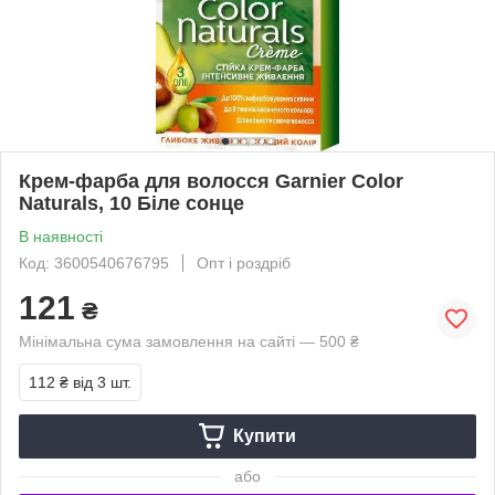
Крем-фарба для волосся Garnier Color
Naturals, 10 Біле сонце
В наявності
Код: 3600540676795
Опт і роздріб
121
₴
Мінімальна сума замовлення на сайті — 500 ₴
112 ₴
від 3 шт.
Купити
або