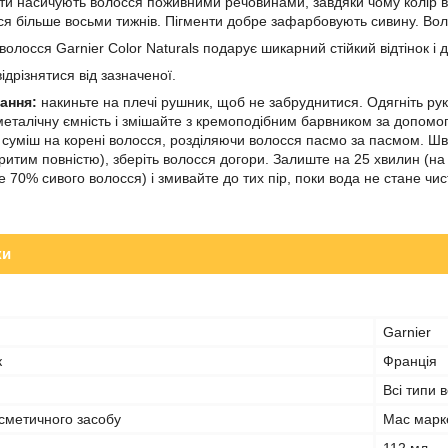
ти насичують волосся поживними речовинами, завдяки чому колір ви
ься більше восьми тижнів. Пігменти добре зафарбовують сивину. Вол
олосся Garnier Color Naturals подарує шикарний стійкий відтінок і
ідрізнятися від зазначеної.
ання:
накиньте на плечі рушник, щоб не забруднитися. Одягніть рука
еталічну ємність і змішайте з кремоподібним барвником за допомог
 суміш на корені волосся, розділяючи волосся пасмо за пасмом. Ш
ритим повністю), зберіть волосся догори. Залиште на 25 хвилин (н
 70% сивого волосся) і змивайте до тих пір, поки вода не стане чи
ки
Garnier
к
Франція
Всі типи 
сметичного засобу
Мас марк