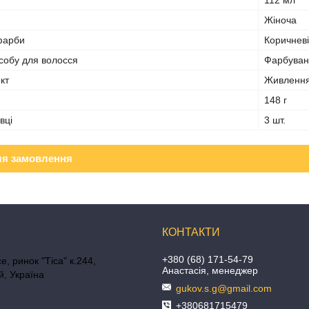
112 мл
Жіноча
 фарби
Коричневі
собу для волосся
Фарбуван
кт
Живлення
148 г
вці
3 шт.
ля замовлення
+380 (68) 171-54-79
е, ринок "Тіса" к.244,
Анастасія, менеджер
, Україна
gukov.s.g@gmail.com
+380681715479