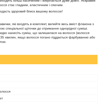
ходить більш насиченим і зберігається дуже довго. Яскравий
осся стає гладким, еластичним і сяючим.
 додасть здоровий блиск вашому волоссю!
вички, які входять в комплект, вилийте весь вміст флакона з
ою спеціальної щіточки до отримання однорідної суміші.
видко нанесіть суміш, що залишилася на волосся (волосся
а 35 хвилин, якщо волосся погано піддається фарбуванню або
стою.
волосся
ет