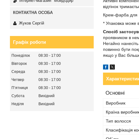
Активні компонен
Інтернет-магазин "Мойдодир"
відтінок тримаєт
Крем-фарба для в
Жуков Сергій
* Упаковка може в
Спосіб застосув
проявником в нем
Графік роботи
Негайно нанесіть
повинно бути пок
якщо у Вас більше
Понеділок
08:30
17:00
Вівторок
08:30
17:00
Середа
08:30
17:00
Характеристи
Четвер
08:30
17:00
Пʼятниця
08:30
17:00
Основні
Субота
Вихідний
Виробник
Неділя
Вихідний
Країна виробни
Тип волосся
Класифікація ко