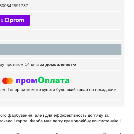
600542591737
 з
ру протягом 14 днів
за домовленістю
тежі. Тепер ви можете купити будь-який товар не покидаючи
сного фарбування, але і для ефффектівность догляду за
кадо і каріте. Фарба має легку кремоподібну консистенцію і