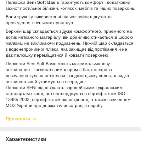
Пелюшки
Seni Soft Basic
гарантують комфорт і додатковий
захист постільної білизни, колясок, меблів та інших поверхонь.
Вони зручні у використанні під час зміни підгузка та
проведення гігієнічних процедур.
Верхній шар складається з дуже комфортного, приємного на
дотик нетканого матеріалу, він дбайливо стикається зі шкірою
малюка, не викликаючи подразнень. Нижній шар складається
з водонепроникної плівки, яка захищає від протікання й не
дає пелюшку переміщатися й ковзати поверхнею.
Пелюшки Seni Soft Basic мають максимальманову
поглинання. Поглинальним шаром є багатошарова
розпушена кульпа целюлози, завдяки цьому волога швидко
поглинається й утримується всередині.
Пелюшки SENI відповідають європейським і українським
стандартам якості, що підтверджується сертифікатом ISO
13485:2003, сертифікатом відповідності, а також свідченням
МОЗ України про державну реєстрацію виробу.
Приховати
Характеристики