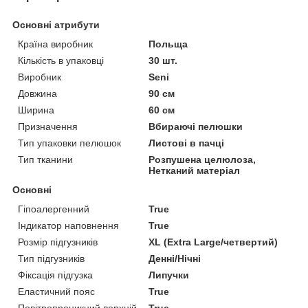
Основні атрибути
Країна виробник
Польща
Кількість в упаковці
30 шт.
Виробник
Seni
Довжина
90 см
Ширина
60 см
Призначення
Вбираючі пелюшки
Тип упаковки пелюшок
Листові в пачці
Тип тканини
Розпушена целюлоза,
Нетканий матеріал
Основні
Гіпоалергенний
True
Індикатор наповнення
True
Розмір підгузників
XL (Extra Large/четвертий)
Тип підгузників
Денні/Нічні
Фіксація підгузка
Липучки
Еластичний пояс
True
Повітропроникний верхній
True