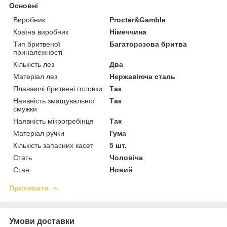
Основні
Виробник
Procter&Gamble
Країна виробник
Німеччина
Тип бритвеної
Багаторазова бритва
приналежності
Кількість лез
Два
Матеріал лез
Нержавіюча сталь
Плаваючі бритвені головки
Так
Наявність змащувальної
Так
смужки
Наявність мікрогребінця
Так
Матеріал ручки
Гума
Кількість запасних касет
5 шт.
Стать
Чоловіча
Стан
Новий
Приховати
Умови доставки