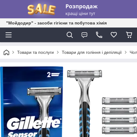
"Мойдодир" - засоби гігієни та побутова хімія
Товари та послуги
Товари для гоління і депіляції
Чол