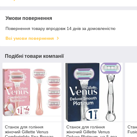
Умови повернення
Повернення товару впродовж 14 днів за домовленістю
Всі умови повернення
Подібні товари компанії
Станок для гоління
Станок для гоління
Стан
жіночий Gillette Venus
жіночий Gillette Venus
Fusi
Comfortglide Spa Breeze,
Deluxe Platinum, на 5 лез