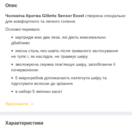
Опис
Чоловіча бритва Gillette Sensor Excel
створена спеціально
для комфортного та легкого гоління.
Основні переваги:
картридж має два леза, які діють максимально
дбайливо
якісна сталь лез навіть після тривалого застосування
не тупіє і, як наслідок, не травмує шкіру
зволожуюча смужка пом'якшує шкіру, запобігаючи її
почервонінню
5 мікрогребнів допомагають натягнути шкіру та
підготувати волоски до зрізання
в наборі 5 змінних касет
Приховати
Характеристики