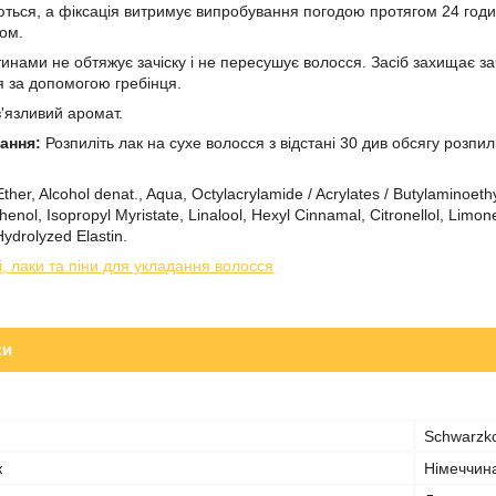
ться, а фіксація витримує випробування погодою протягом 24 годин.
ком.
инами не обтяжує зачіску і не пересушує волосся. Засіб захищає зачі
я за допомогою гребінця.
'язливий аромат.
вання:
Розпиліть лак на сухе волосся з відстані 30 див обсягу розп
Ether, Alcohol denat., Aqua, Octylacrylamide / Acrylates / Butylaminoe
enol, Isopropyl Myristate, Linalool, Hexyl Cinnamal, Citronellol, Limon
ydrolyzed Elastin.
і, лаки та піни для укладання волосся
ки
Schwarzko
к
Німеччин