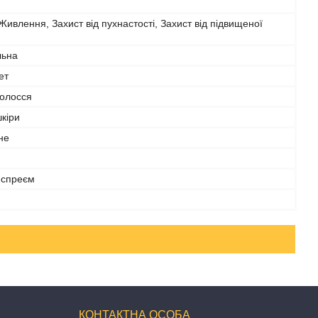
 Живлення, Захист від пухнастості, Захист від підвищеної
льна
ет
волосся
шкіри
не
 спреєм