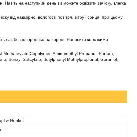
 Навіть на наступний день ви можете освіжити зачіску, злегка
ску від надмірної вологості повітря, вітру і сонця, при цьому
иліть лак безпосередньо на корені. Наносити короткими
thyl Methacrylate Copolymer, Aminomethyl Propanol, Parfum,
ene, Benzyl Salicylate, Butylphenyl Methylpropional, Geraniol,
pf & Henkel
а