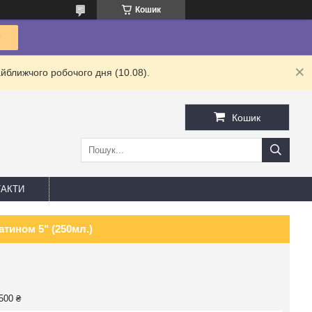
Кошик
йближчого робочого дня (10.08).
Кошик
АКТИ
атином 5" (250мл.)
500 ₴