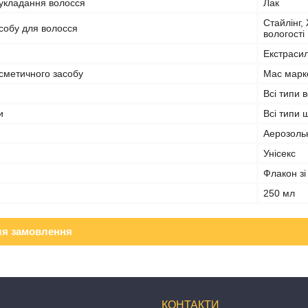
 укладання волосся
Лак
Стайлінг,
собу для волосся
вологості
Екстраси
сметичного засобу
Мас марк
Всі типи 
и
Всі типи 
Аерозоль
Унісекс
Флакон зі
250 мл
ля замовлення