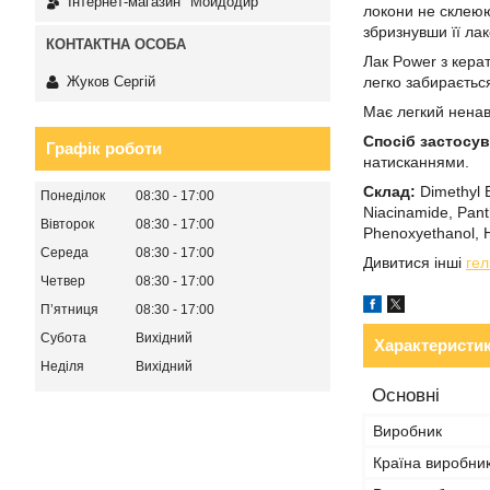
Інтернет-магазин "Мойдодир"
локони не склеюю
збризнувши її ла
Лак Power з керат
Жуков Сергій
легко забираєтьс
Має легкий ненав
Спосіб застосу
Графік роботи
натисканнями.
Склад:
Dimethyl 
Понеділок
08:30
17:00
Niacinamide, Panth
Вівторок
08:30
17:00
Phenoxyethanol, H
Середа
08:30
17:00
Дивитися інші
гел
Четвер
08:30
17:00
Пʼятниця
08:30
17:00
Субота
Вихідний
Характеристи
Неділя
Вихідний
Основні
Виробник
Країна виробни