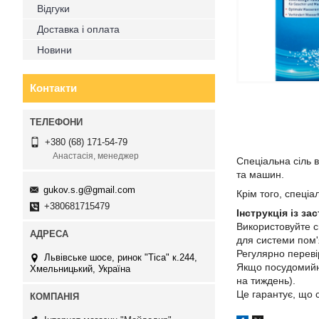
Відгуки
Доставка і оплата
Новини
Контакти
+380 (68) 171-54-79
Анастасія, менеджер
Спеціальна сіль 
та машин.
gukov.s.g@gmail.com
Крім того, спеці
+380681715479
Інструкція із за
Використовуйте сп
для системи пом
Регулярно переві
Львівське шосе, ринок "Тіса" к.244,
Якщо посудомийні
Хмельницький, Україна
на тиждень).
Це гарантує, що 