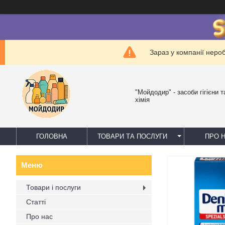
Зараз у компанії неро
"Мойдодир" - засоби гігієни 
хімія
ГОЛОВНА
ТОВАРИ ТА ПОСЛУГИ
ПРО 
Товари і послуги
Статті
Про нас