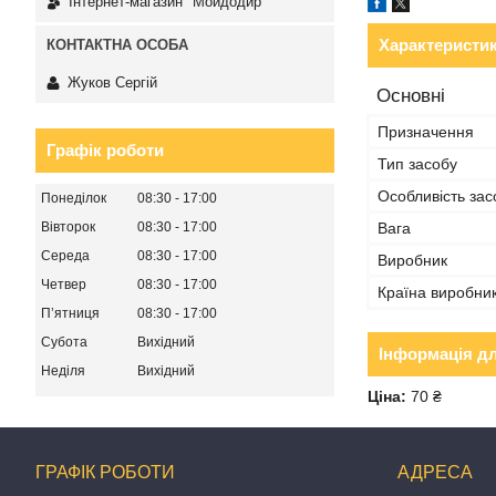
Інтернет-магазин "Мойдодир"
Характеристи
Жуков Сергій
Основні
Призначення
Графік роботи
Тип засобу
Особливість зас
Понеділок
08:30
17:00
Вівторок
08:30
17:00
Вага
Середа
08:30
17:00
Виробник
Четвер
08:30
17:00
Країна виробни
Пʼятниця
08:30
17:00
Субота
Вихідний
Інформація д
Неділя
Вихідний
Ціна:
70 ₴
ГРАФІК РОБОТИ