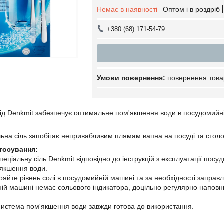
Немає в наявності
Оптом і в роздріб
+380 (68) 171-54-79
повернення това
від Denkmit забезпечує оптимальне пом'якшення води в посудомийні
альна сіль запобігає непривабливим плямам вапна на посуді та стол
стосування:
еціальну сіль Denkmit відповідно до інструкцій з експлуатації посу
'якшення води.
ряйте рівень солі в посудомийній машині та за необхідності заправ
й машині немає сольового індикатора, доцільно регулярно наповн
система пом'якшення води завжди готова до використання.