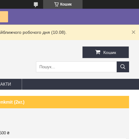
Кошик
йближчого робочого дня (10.08).
Кошик
АКТИ
mit (2кг.)
500 ₴