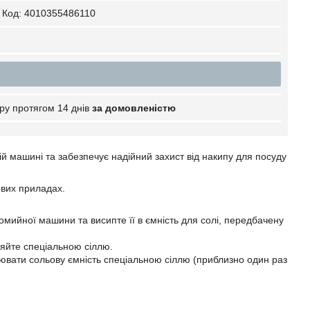
Код:
4010355486110
ру протягом 14 днів
за домовленістю
й машині та забезпечує надійний захист від накипу для посуду
ових приладах.
домийної машини та висипте її в ємність для солі, передбачену
ляйте спеціальною сіллю.
ювати сольову ємність спеціальною сіллю (приблизно один раз