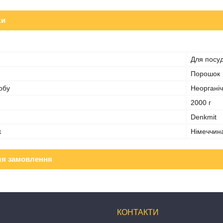
ки
Для посу
Порошок
обу
Неоргані
2000 г
Denkmit
к
Німеччин
ля замовлення