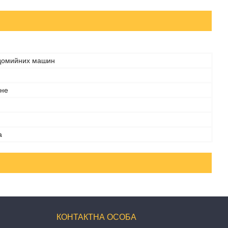
домийних машин
чне
а