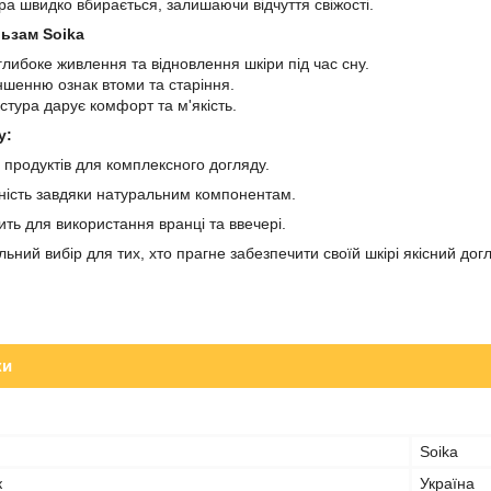
ра швидко вбирається, залишаючи відчуття свіжості.
ьзам Soika
глибоке живлення та відновлення шкіри під час сну.
шенню ознак втоми та старіння.
стура дарує комфорт та м'якість.
у:
 продуктів для комплексного догляду.
ність завдяки натуральним компонентам.
ить для використання вранці та ввечері.
ьний вибір для тих, хто прагне забезпечити своїй шкірі якісний дог
ки
Soika
к
Україна