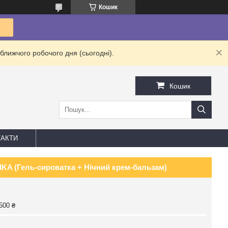
Кошик
ближчого робочого дня (сьогодні).
Кошик
АКТИ
IKA (Гель-сироватка + Нічний крем-бальзам)
500 ₴