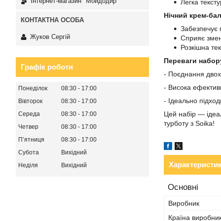
Інтернет-магазин "Мойдодир"
Легка тексту
Нічний крем-бал
Забезпечує 
Жуков Сергій
Сприяє змен
Розкішна тек
Переваги набор
Графік роботи
- Поєднання двох
- Висока ефектив
Понеділок
08:30
17:00
- Ідеально підход
Вівторок
08:30
17:00
Цей набір — ідеал
Середа
08:30
17:00
турботу з Soika!
Четвер
08:30
17:00
Пʼятниця
08:30
17:00
Субота
Вихідний
Характеристи
Неділя
Вихідний
Основні
Виробник
Країна виробни