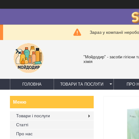
Зараз у компанії нероб
"Мойдодир" - засоби гігієни 
хімія
ГОЛОВНА
ТОВАРИ ТА ПОСЛУГИ
ПРО 
Товари і послуги
Статті
Про нас