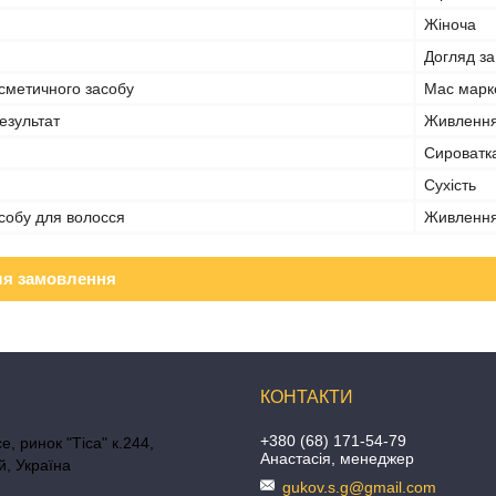
Жіноча
Догляд з
сметичного засобу
Мас марк
езультат
Живлення
Сироватк
Сухість
собу для волосся
Живлення
ля замовлення
+380 (68) 171-54-79
е, ринок "Тіса" к.244,
Анастасія, менеджер
, Україна
gukov.s.g@gmail.com