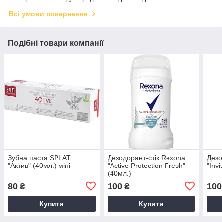
Всі умови повернення
Подібні товари компанії
Зубна паста SPLAT
Дезодорант-стік Rexona
Дезо
"Актив" (40мл.) міні
"Active Protection Fresh"
"Inv
(40мл.)
80
100
100
₴
₴
Купити
Купити