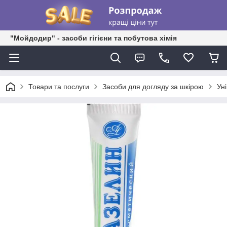
"Мойдодир" - засоби гігієни та побутова хімія
Товари та послуги
Засоби для догляду за шкірою
Ун