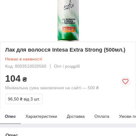
Лак для волосся Intesa Extra Strong (500мл.)
Немає в наявності
Код: 8003510020560
Опт і роздріб
104
₴
Мінімальна сума замовлення на сайті — 500 ₴
96,50 ₴
від 3 шт.
Опис
Характеристики
Доставка
Оплата
Умови п
Опис