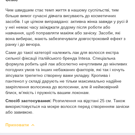
Чим швидшим стає темп життя в нашому суспільстві, тим
більше вимог сучасні дівчата висувають до косметичних
засобів. І це цілком виправдано: активна жінка завжди у русі й
у неї немає часу заїжджати додому після роботи або
навчання, щоб поправляти макіяж або зачіску. Засоби, які
вона вибирає, мають забезпечувати довгостроковий ефект з
ранку і до вечора.
Саме до такої категорії належить лак для волосся екстра
сильної фіксації італійського бренда Intesa. Спеціальна
формула робить цей лак абсолютно нечутливим до мінливих
погодних умов та інших небажаних факторів, які так і хочуть
зіпсувати трепетно ​​створену вами укладку. Кропива і
пантенол у складі дарують не тільки максимально надійне
закріплення волосинка до волосинки, але й неймовірний
блиск, м'якість і пружність вашим локонам.
Спосіб застосування:
Розпилення на відстані 25 см. Також
використовується на мокре волосся перед створенням зачіски
або завивкою.
Приховати