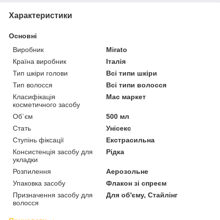
Характеристики
Основні
Виробник
Mirato
Країна виробник
Італія
Тип шкіри голови
Всі типи шкіри
Тип волосся
Всі типи волосся
Класифікація
Мас маркет
косметичного засобу
Об`єм
500 мл
Стать
Унісекс
Ступінь фіксації
Екстрасильна
Консистенція засобу для
Рідка
укладки
Розпилення
Аерозольне
Упаковка засобу
Флакон зі спреєм
Призначення засобу для
Для об'єму, Стайлінг
волосся