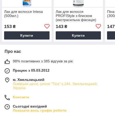
Лак для волосся Intesa
Лак для волосся
Піна
(500мл.)
PROFIStyle з блиском
(300
(екстрасильна фіксація)
(250мл.)
153
143
147
₴
₴
Купити
Купити
Про нас
98% позитивних з 385 відгуків за рік
Працює з 05.03.2012
м. Хмельницький
Львівське шосе, ринок "Тіса" к.244, Хмельницький,
Україна
Контакти
Сьогодні вихідний
Показати весь графік роботи