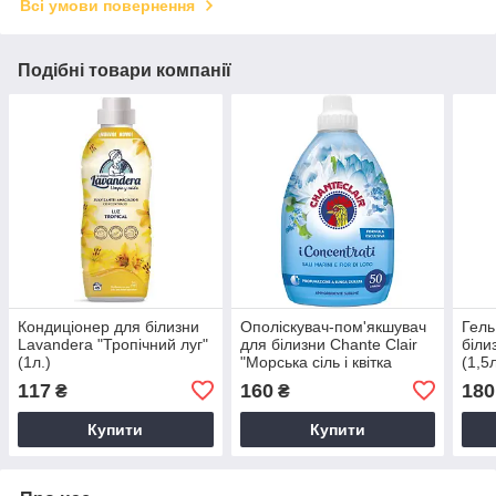
Всі умови повернення
Подібні товари компанії
Кондиціонер для білизни
Ополіскувач-пом'якшувач
Гель
Lavandera "Тропічний луг"
для білизни Chante Clair
біли
(1л.)
"Морська сіль і квітка
(1,5л
лотоса" (1 л.)
117
160
180
₴
₴
Купити
Купити