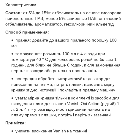
Характеристики
Состав:
от 5% до 15%: отбеливатель на основе кислорода,
неионогенные ПАВ; менее 5%: анионные ПАВ; оптический
отбеливатель, ароматизатор, гексилкоричний альдегид
Способ применения:
прання: додайте до вашого прального порошку 100
мл
замочування: розчиніть 100 мл в 4 л води при
температурі 40 ° C для кольорових речей не більше 1
години, для білих не більше 6 годин, після замочування
періть як завжди або ретельно прополощіть.
попередня обробка: використовуйте дозатор для
нанесення на плями, потріть плями, наповніть мірну
кришку згідно інструкції і покладіть в пральну машину
увага: мірна кришка тільки в комплекті із засобом для
виведення плям для тканин Vanish Oxi Action (рідкий) 1
л, 2 л, 4 л - у разі відсутності кришечки нанесіть на
пляму прямо з пляшки, потріть і періть як зазвичай
Примітка:
уникати висихання Vanish на тканині