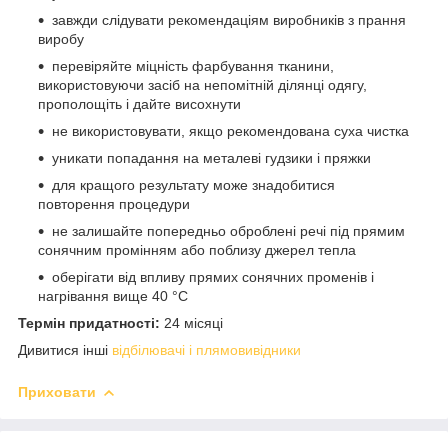
завжди слідувати рекомендаціям виробників з прання
виробу
перевіряйте міцність фарбування тканини,
використовуючи засіб на непомітній ділянці одягу,
прополощіть і дайте висохнути
не використовувати, якщо рекомендована суха чистка
уникати попадання на металеві гудзики і пряжки
для кращого результату може знадобитися
повторення процедури
не залишайте попередньо оброблені речі під прямим
сонячним промінням або поблизу джерел тепла
оберігати від впливу прямих сонячних променів і
нагрівання вище 40 °С
Термін придатності:
24 місяці
Дивитися інші
відбілювачі і плямовивідники
Приховати