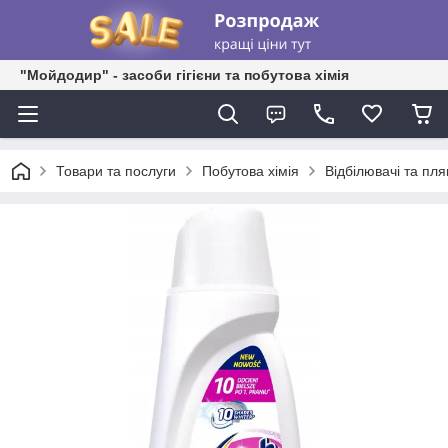
"Мойдодир" - засоби гігієни та побутова хімія
Товари та послуги
Побутова хімія
Відбілювачі та пл