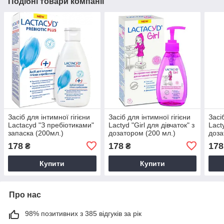
Подібні товари компанії
Засіб для інтимної гігієни
Засіб для інтимної гігієни
Засі
Lactacyd "З пребіотиками"
Lactyd "Girl для дівчаток" з
Lact
запаска (200мл.)
дозатором (200 мл.)
доза
178
178
178
₴
₴
Купити
Купити
Про нас
98% позитивних з 385 відгуків за рік