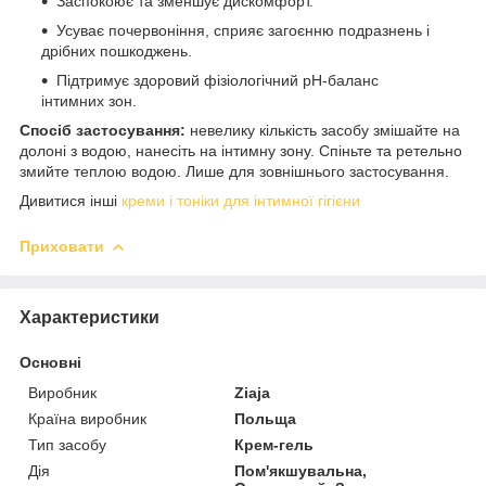
Заспокоює та зменшує дискомфорт.
Усуває почервоніння, сприяє загоєнню подразнень і
дрібних пошкоджень.
Підтримує здоровий фізіологічний рН-баланс
інтимних зон.
Спосіб застосування:
невелику кількість засобу змішайте на
долоні з водою, нанесіть на інтимну зону. Спіньте та ретельно
змийте теплою водою. Лише для зовнішнього застосування.
Дивитися інші
креми і тоніки для інтимної гігієни
Приховати
Характеристики
Основні
Виробник
Ziaja
Країна виробник
Польща
Тип засобу
Крем-гель
Дія
Пом'якшувальна,