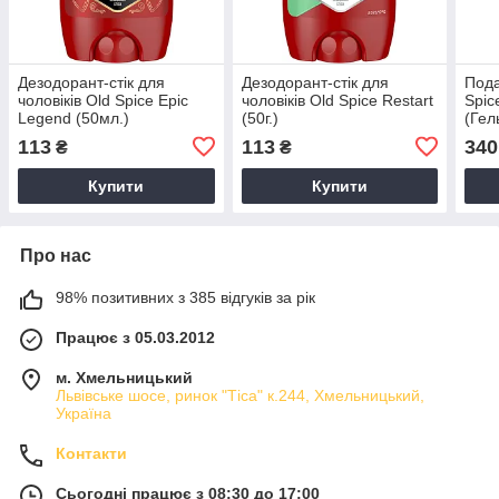
Дезодорант-стік для
Дезодорант-стік для
Пода
чоловіків Old Spice Epic
чоловіків Old Spice Restart
Spic
Legend (50мл.)
(50г.)
(Гел
3в1+
113
113
340
₴
₴
стік
Купити
Купити
Про нас
98% позитивних з 385 відгуків за рік
Працює з 05.03.2012
м. Хмельницький
Львівське шосе, ринок "Тіса" к.244, Хмельницький,
Україна
Контакти
Сьогодні працює з 08:30 до 17:00