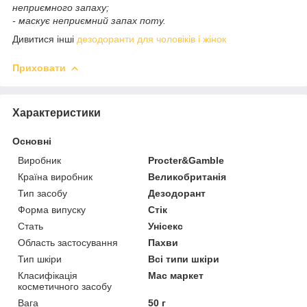
неприємного запаху;
- маскує неприємний запах поту.
Дивитися інші
дезодоранти для чоловіків і жінок
Приховати
Характеристики
Основні
Виробник
Procter&Gamble
Країна виробник
Великобританія
Тип засобу
Дезодорант
Форма випуску
Стік
Стать
Унісекс
Область застосування
Пахви
Тип шкіри
Всі типи шкіри
Класифікація
Мас маркет
косметичного засобу
Вага
50 г