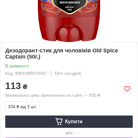
Дезодорант-стик для чоловіків Old Spice
Captain (50г.)
В наявності
Код: 8001090970497
Опт і роздріб
113
₴
Мінімальна сума замовлення на сайті — 500 ₴
104 ₴
від 3 шт.
Купити
або