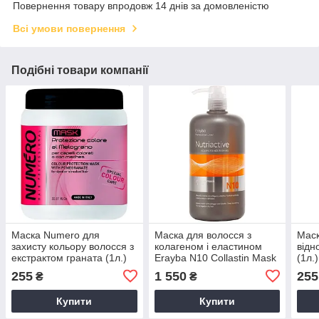
Повернення товару впродовж 14 днів за домовленістю
Всі умови повернення
Подібні товари компанії
Маска Numero для
Маска для волосся з
Мас
захисту кольору волосся з
колагеном і еластином
відн
екстрактом граната (1л.)
Erayba N10 Collastin Mask
(1л.)
Intense (1л.)
255
1 550
255
₴
₴
Купити
Купити