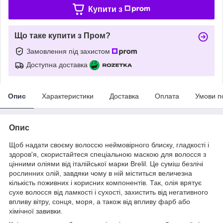
Купити з
Що таке купити з Пром?
Замовлення під захистом
Доступна доставка
Опис
Характеристики
Доставка
Оплата
Умови п
Опис
Щоб надати своєму волоссю неймовірного блиску, гладкості і
здоров'я, скористайтеся спеціальною маскою для волосся з
цінними оліями від італійської марки Brelil. Це суміш безлічі
рослинних олій, завдяки чому в ній міститься величезна
кількість поживних і корисних компонентів. Так, олія врятує
сухе волосся від ламкості і сухості, захистить від негативного
впливу вітру, сонця, моря, а також від впливу фарб або
хімічної завивки.