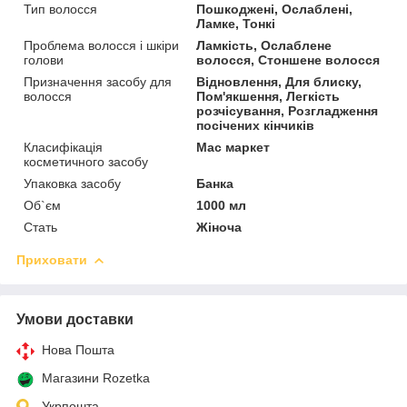
Тип волосся
Пошкоджені, Ослаблені,
Ламке, Тонкі
Проблема волосся і шкіри
Ламкість, Ослаблене
голови
волосся, Стоншене волосся
Призначення засобу для
Відновлення, Для блиску,
волосся
Пом'якшення, Легкість
розчісування, Розгладження
посічених кінчиків
Класифікація
Мас маркет
косметичного засобу
Упаковка засобу
Банка
Об`єм
1000 мл
Стать
Жіноча
Приховати
Умови доставки
Нова Пошта
Магазини Rozetka
Укрпошта