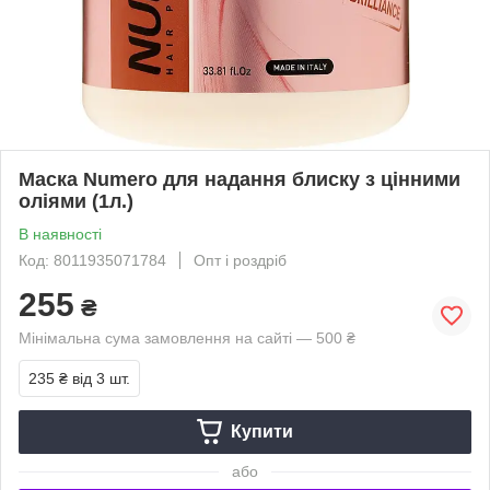
Маска Numero для надання блиску з цінними
оліями (1л.)
В наявності
Код: 8011935071784
Опт і роздріб
255
₴
Мінімальна сума замовлення на сайті — 500 ₴
235 ₴
від 3 шт.
Купити
або