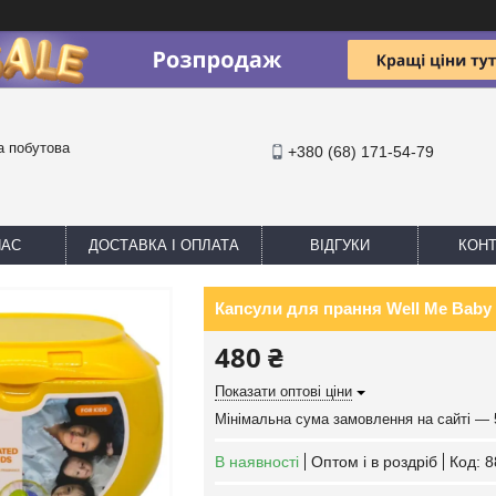
та побутова
+380 (68) 171-54-79
НАС
ДОСТАВКА І ОПЛАТА
ВІДГУКИ
КОНТ
Капсули для прання Well Me Baby 
480 ₴
Показати оптові ціни
Мінімальна сума замовлення на сайті — 
В наявності
Оптом і в роздріб
Код:
8