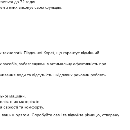
гається до 72 годин.
жен з яких виконує свою функцію:
технологій Південної Кореї, що гарантує відмінний
 засобів, забезпечуючи максимальну ефективність при
ивання води та відсутність шкідливих речовин роблять
льної машини.
елікатних матеріалів.
 свіжості та комфорту.
а вашим одягом. Спробуйте самі та відчуйте різницю, створену