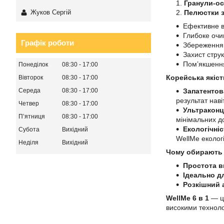
Гранули-ос
Жуков Сергій
Пелюстки з
Ефективне 
Глибоке очи
Графік роботи
Збереження 
Захист стру
Пом’якшення
Понеділок
08:30
17:00
Корейська якіст
Вівторок
08:30
17:00
Середа
08:30
17:00
Запатентов
результат наві
Четвер
08:30
17:00
Ультраконц
Пʼятниця
08:30
17:00
мінімальних д
Екологічніс
Субота
Вихідний
WellMe еколог
Неділя
Вихідний
Чому обирають
Простота в
Ідеально д
Розкішний 
WellMe 6 в 1
— це
високими технолог