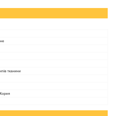
чне
типів тканини
 Корея