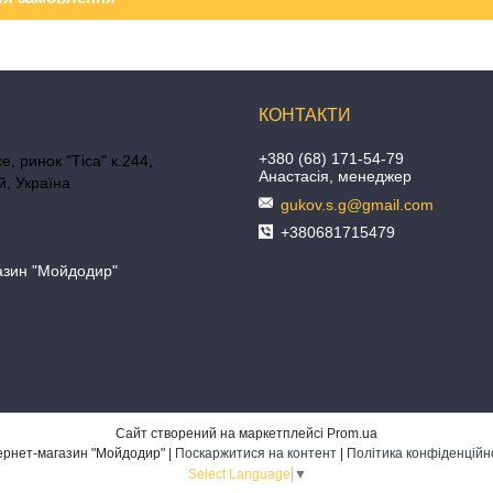
+380 (68) 171-54-79
е, ринок "Тіса" к.244,
Анастасія, менеджер
, Україна
gukov.s.g@gmail.com
+380681715479
азин "Мойдодир"
Сайт створений на маркетплейсі
Prom.ua
Інтернет-магазин "Мойдодир" |
Поскаржитися на контент
|
Політика конфіденційн
Select Language
▼