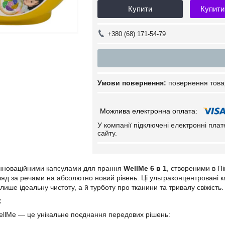
Купити
Купити
+380 (68) 171-54-79
повернення това
У компанії підключені електронні пла
сайту.
інноваційними капсулами для прання
WellMe 6 в 1
, створеними в П
ляд за речами на абсолютно новий рівень. Ці ультраконцентровані к
ише ідеальну чистоту, а й турботу про тканини та тривалу свіжість.
:
llMe — це унікальне поєднання передових рішень: