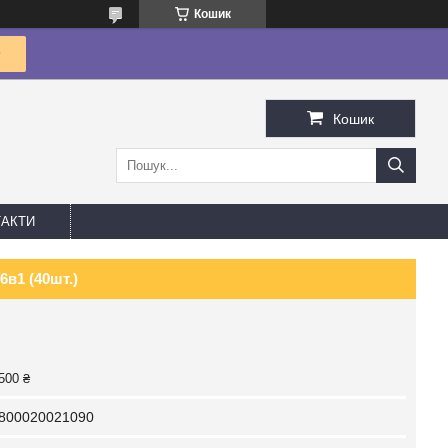
Кошик
Кошик
АКТИ
6в1 (40шт.)
500 ₴
800020021090