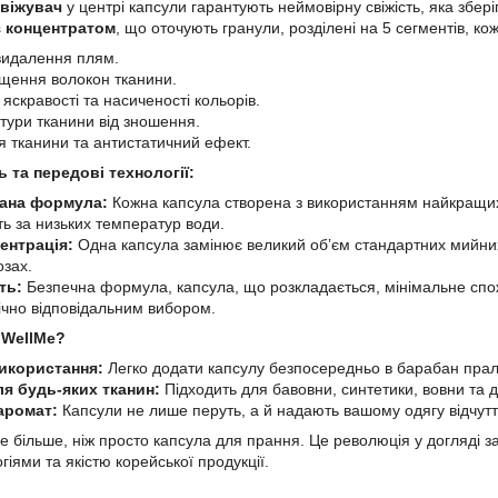
віжувач
у центрі капсули гарантують неймовірну свіжість, яка збері
 концентратом
, що оточують гранули, розділені на 5 сегментів, ко
видалення плям.
щення волокон тканини.
яскравості та насиченості кольорів.
ктури тканини від зношення.
 тканини та антистатичний ефект.
ь та передові технології:
ана формула:
Кожна капсула створена з використанням найкращих 
ть за низьких температур води.
ентрація:
Одна капсула замінює великий об’єм стандартних мийних
озах.
ть:
Безпечна формула, капсула, що розкладається, мінімальне спож
ічно відповідальним вибором.
 WellMe?
икористання:
Легко додати капсулу безпосередньо в барабан пра
ля будь-яких тканин:
Підходить для бавовни, синтетики, вовни та д
аромат:
Капсули не лише перуть, а й надають вашому одягу відчуття
 більше, ніж просто капсула для прання. Це революція у догляді з
іями та якістю корейської продукції.