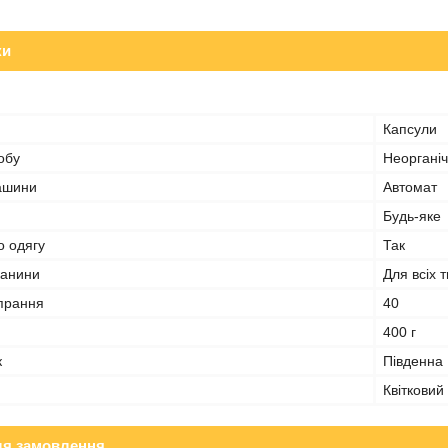
ки
Капсули
обу
Неоргані
ашини
Автомат
Будь-яке
о одягу
Так
канини
Для всіх 
 прання
40
400 г
к
Південна
Квітковий
ля замовлення