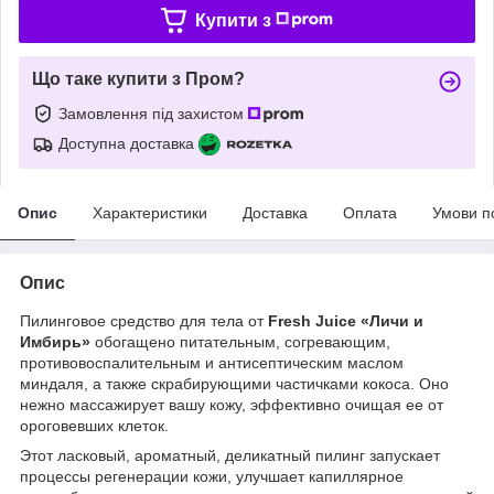
Купити з
Що таке купити з Пром?
Замовлення під захистом
Доступна доставка
Опис
Характеристики
Доставка
Оплата
Умови п
Опис
Пилинговое средство для тела от
Fresh Juice «Личи и
Имбирь»
обогащено питательным, согревающим,
противовоспалительным и антисептическим маслом
миндаля, а также скрабирующими частичками кокоса. Оно
нежно массажирует вашу кожу, эффективно очищая ее от
ороговевших клеток.
Этот ласковый, ароматный, деликатный пилинг запускает
процессы регенерации кожи, улучшает капиллярное