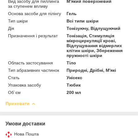
Вид засобу для пиллинга
М'який поверхневий
за ступенем впливу
Основа засоби для пілінгу
Гель
Тип шкіри
Всі типи шкіри
Дія
Тонізуючу, Відлущуючий
Призначення і результат
Тонізація, Стимуляція
мікроциркуляції крові,
Відлущування відмерлих
клітин шкіри, Збереження
пружності шкіри
Область застосування
Тіло
Тип абразивних частинок
Природні, Дрібні, М'які
Стать
Унісекс
Упаковка засобу
Тюбик
Об`єм
200 мл
Приховати
Умови доставки
Нова Пошта