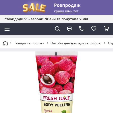
"Мойдодир" - засоби гігієни та побутова хімія
Товари та послуги
Засоби для догляду за шкірою
Скр