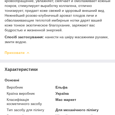
кровообращение, увлажняет, смягчает и омолаживает кожный
покров, стимулирует выработку коллагена, отлично
тонизирует, придает коже свежий и здоровый внешний вид.
Нежнейший розово-клубничный аромат плодов личи и
обволакивающие теплотой имбирные нотки дарят вашей
коже тонкое экзотическое благоухание, заряжают вас
бодростью и жизненной энергией.
Спосіб застосування:
нанести на шкіру масажними рухами,
змити водою.
Приховати
Характеристики
Основні
Виробник
Ельфа
Країна виробник
Україна
Класифікація
Мас маркет
косметичного засобу
Тип засобу для пілінгу
Для механічного пілінгу