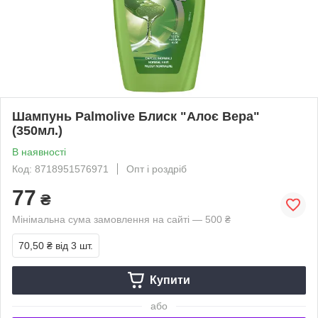
Шампунь Palmolive Блиск "Алоє Вера"
(350мл.)
В наявності
Код: 8718951576971
Опт і роздріб
77
₴
Мінімальна сума замовлення на сайті — 500 ₴
70,50 ₴
від 3 шт.
Купити
або