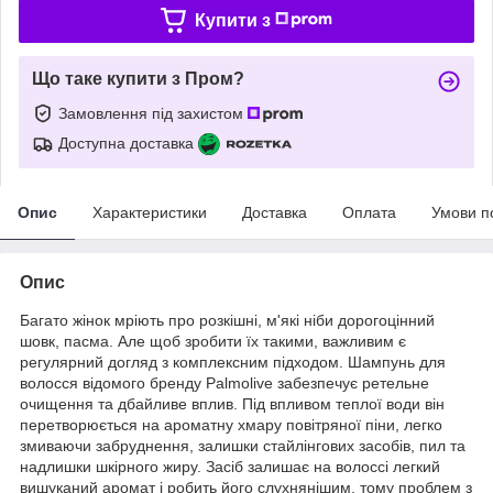
Купити з
Що таке купити з Пром?
Замовлення під захистом
Доступна доставка
Опис
Характеристики
Доставка
Оплата
Умови п
Опис
Багато жінок мріють про розкішні, м'які ніби дорогоцінний
шовк, пасма. Але щоб зробити їх такими, важливим є
регулярний догляд з комплексним підходом. Шампунь для
волосся відомого бренду Palmolive забезпечує ретельне
очищення та дбайливе вплив. Під впливом теплої води він
перетворюється на ароматну хмару повітряної піни, легко
змиваючи забруднення, залишки стайлінгових засобів, пил та
надлишки шкірного жиру. Засіб залишає на волоссі легкий
вишуканий аромат і робить його слухнянішим, тому проблем з