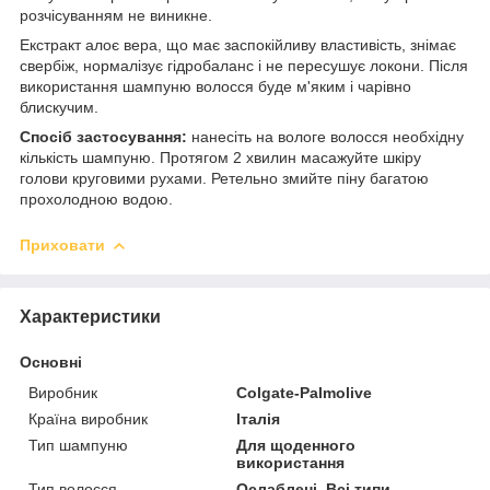
розчісуванням не виникне.
Екстракт алоє вера, що має заспокійливу властивість, знімає
свербіж, нормалізує гідробаланс і не пересушує локони. Після
використання шампуню волосся буде м'яким і чарівно
блискучим.
Спосіб застосування:
нанесіть на вологе волосся необхідну
кількість шампуню. Протягом 2 хвилин масажуйте шкіру
голови круговими рухами. Ретельно змийте піну багатою
прохолодною водою.
Приховати
Характеристики
Основні
Виробник
Colgate-Palmolive
Країна виробник
Італія
Тип шампуню
Для щоденного
використання
Тип волосся
Ослаблені, Всі типи