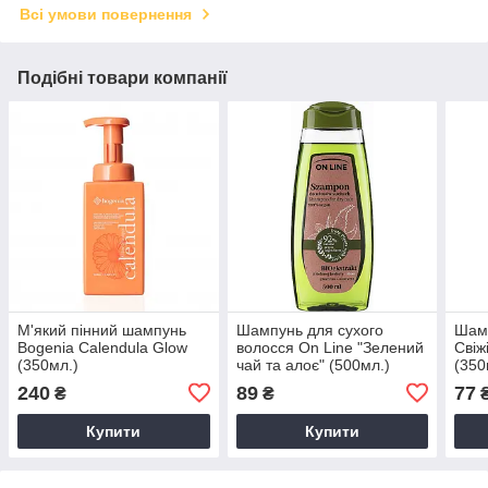
Всі умови повернення
Подібні товари компанії
М'який пінний шампунь
Шампунь для сухого
Шамп
Bogenia Calendula Glow
волосся On Line "Зелений
Свіж
(350мл.)
чай та алоє" (500мл.)
(350
240
89
77
₴
₴
Купити
Купити