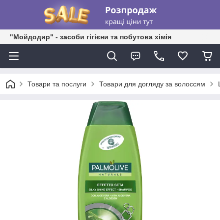
"Мойдодир" - засоби гігієни та побутова хімія
Товари та послуги
Товари для догляду за волоссям