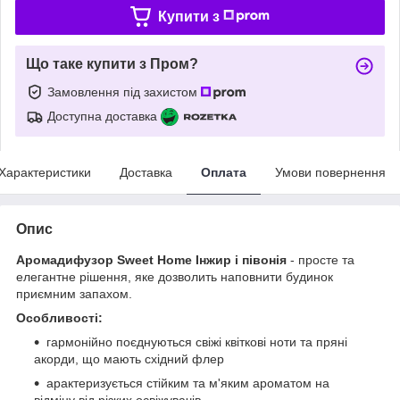
Купити з
Що таке купити з Пром?
Замовлення під захистом
Доступна доставка
Характеристики
Доставка
Оплата
Умови повернення
Опис
Аромадифузор Sweet Home Інжир і півонія
- просте та
елегантне рішення, яке дозволить наповнити будинок
приємним запахом.
Особливості:
гармонійно поєднуються свіжі квіткові ноти та пряні
акорди, що мають східний флер
арактеризується стійким та м'яким ароматом на
відміну від різких освіжувачів