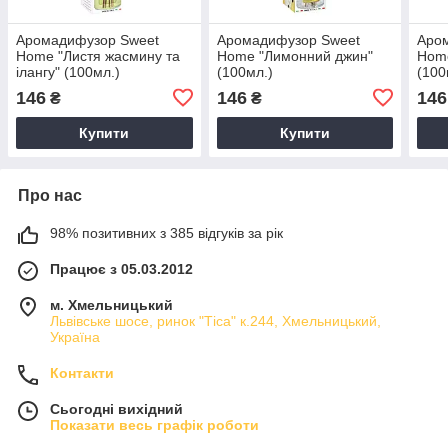
Аромадифузор Sweet
Аромадифузор Sweet
Аро
Home "Листя жасмину та
Home "Лимонний джин"
Home
ілангу" (100мл.)
(100мл.)
(100
146
146
146
₴
₴
Купити
Купити
Про нас
98% позитивних з 385 відгуків за рік
Працює з 05.03.2012
м. Хмельницький
Львівське шосе, ринок "Тіса" к.244, Хмельницький,
Україна
Контакти
Сьогодні вихідний
Показати весь графік роботи