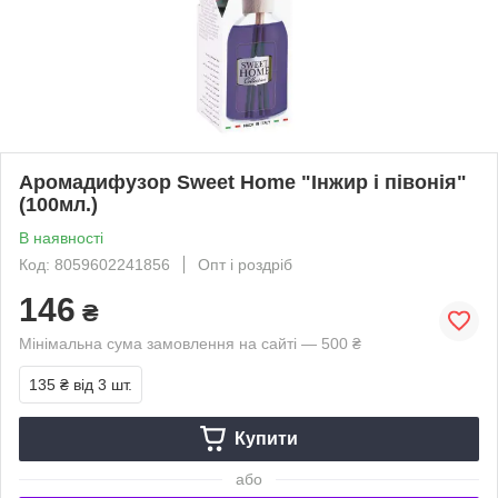
Аромадифузор Sweet Home "Інжир і півонія"
(100мл.)
В наявності
Код: 8059602241856
Опт і роздріб
146
₴
Мінімальна сума замовлення на сайті — 500 ₴
135 ₴
від 3 шт.
Купити
або