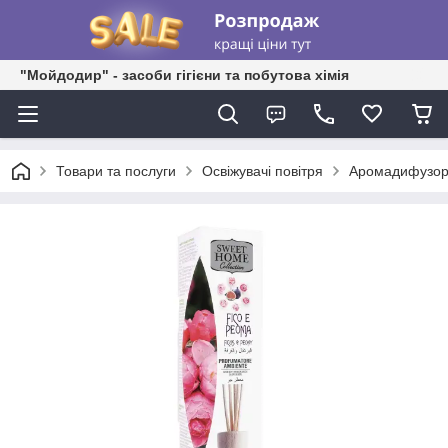
"Мойдодир" - засоби гігієни та побутова хімія
Товари та послуги
Освіжувачі повітря
Аромадифузор