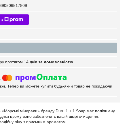
690506517809
 з
ру протягом 14 днів
за домовленістю
тежі. Тепер ви можете купити будь-який товар не покидаючи
 «Морські мінерали» бренду Duru 1 + 1 Soap має поліпшену
яки цьому воно забезпечить вашій шкірі очищення,
оподібну піну з приємним ароматом.