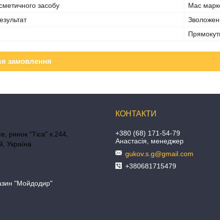
сметичного засобу
Мас марк
езультат
Зволожен
Прямокут
ля замовлення
+380 (68) 171-54-79
е, ринок "Тіса" к.244,
Анастасія, менеджер
, Україна
gukov.s.g@gmail.com
+380681715479
азин "Мойдодир"