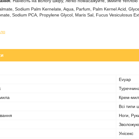
вання:
Нанесіть на вологу шкіру, легко помасажуйте, змийте теплою
mate, Sodium Palm Kernelate, Aqua, Parfum, Palm Kernel Acid, Glyce
onate, Sodium PCA, Propylene Glycol, Maris Sal, Fucus Vesiculosus Ext
ло
ки
Evyap
к
Туреччин
 мила
Крем-мил
Всі типи 
ування
Ноги, Рук
Зволожую
Унісекс