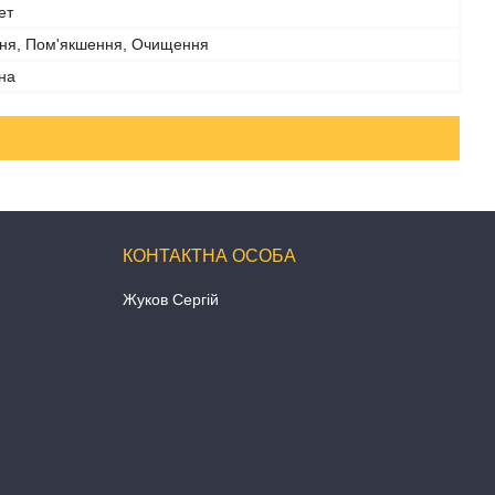
ет
ня, Пом'якшення, Очищення
на
Жуков Сергій