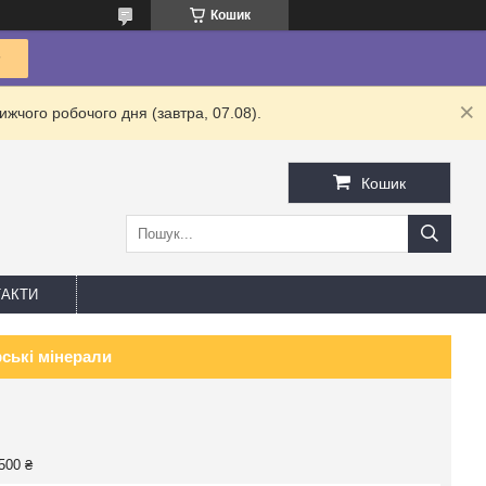
Кошик
жчого робочого дня (завтра, 07.08).
Кошик
АКТИ
рські мінерали
500 ₴