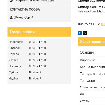
Спосіб застосу
Інтернет-магазин "Мойдодир"
Склад:
Sodium Pal
Tetrasodium Etidr
Жуков Сергій
Дивитися інше
ми
Графік роботи
Характеристи
Понеділок
08:30
17:00
Вівторок
08:30
17:00
Основні
Середа
08:30
17:00
Виробник
Четвер
08:30
17:00
Пʼятниця
08:30
17:00
Країна виробни
Субота
Вихідний
Тип туалетного
Неділя
Вихідний
Тип шкіри
Область застос
Дія
Стать