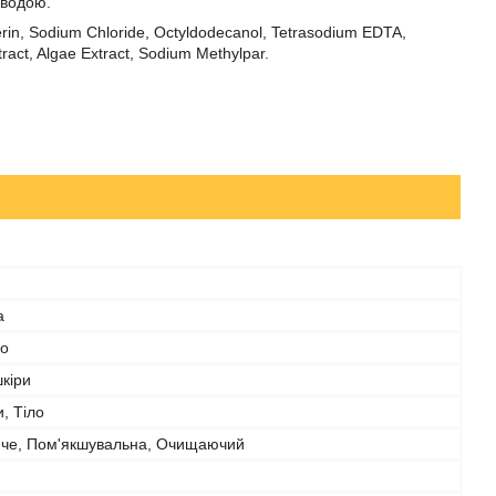
 водою.
rin, Sodium Chloride, Octyldodecanol, Tetrasodium EDTA,
ract, Algae Extract, Sodium Methylpar.
а
о
шкіри
и, Тіло
че, Пом'якшувальна, Очищаючий