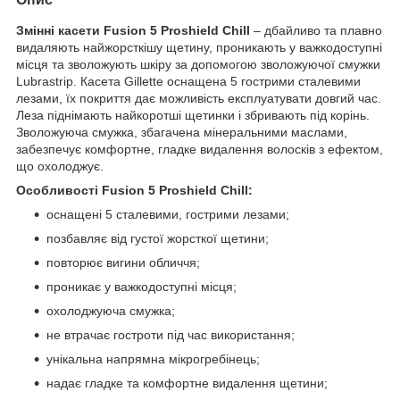
Змінні касети Fusion 5 Proshield Chill
– дбайливо та плавно
видаляють найжорсткішу щетину, проникають у важкодоступні
місця та зволожують шкіру за допомогою зволожуючої смужки
Lubrastrip. Касета Gillette оснащена 5 гострими сталевими
лезами, їх покриття дає можливість експлуатувати довгий час.
Леза піднімають найкоротші щетинки і збривають під корінь.
Зволожуюча смужка, збагачена мінеральними маслами,
забезпечує комфортне, гладке видалення волосків з ефектом,
що охолоджує.
Особливості Fusion 5 Proshield Chill:
оснащені 5 сталевими, гострими лезами;
позбавляє від густої жорсткої щетини;
повторює вигини обличчя;
проникає у важкодоступні місця;
охолоджуюча смужка;
не втрачає гостроти під час використання;
унікальна напрямна мікрогребінець;
надає гладке та комфортне видалення щетини;