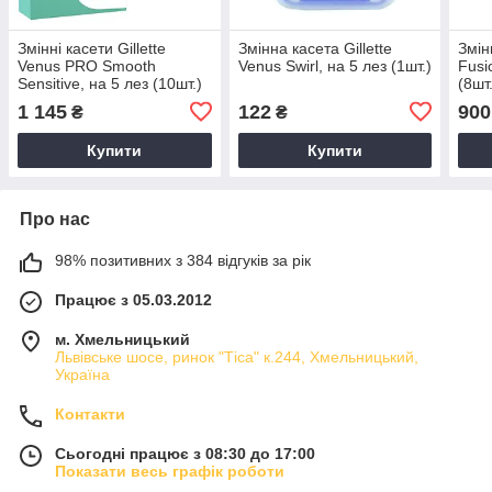
Змінні касети Gillette
Змінна касета Gillette
Змінн
Venus PRO Smooth
Venus Swirl, на 5 лез (1шт.)
Fusi
Sensitive, на 5 лез (10шт.)
(8шт
1 145
122
900
₴
₴
Купити
Купити
Про нас
98% позитивних з 384 відгуків за рік
Працює з 05.03.2012
м. Хмельницький
Львівське шосе, ринок "Тіса" к.244, Хмельницький,
Україна
Контакти
Сьогодні працює з 08:30 до 17:00
Показати весь графік роботи