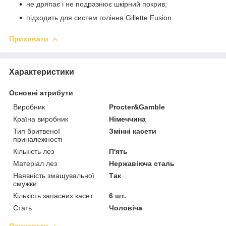
не дряпає і не подразнює шкірний покрив;
підходить для систем гоління Gillette Fusion.
Приховати
Характеристики
Основні атрибути
Виробник
Procter&Gamble
Країна виробник
Німеччина
Тип бритвеної
Змінні касети
приналежності
Кількість лез
П'ять
Матеріал лез
Нержавіюча сталь
Наявність змащувальної
Так
смужки
Кількість запасних касет
6 шт.
Стать
Чоловіча
Приховати