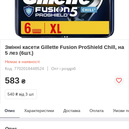
Змінні касети Gillette Fusion ProShield Chill, на
5 лез (6шт.)
Немає в наявності
Код: 7702018448524
Опт і роздріб
583
₴
540 ₴
від 3 шт.
Опис
Характеристики
Доставка
Оплата
Умови п
Опис