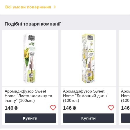
Всі умови повернення
Подібні товари компанії
Аромадифузор Sweet
Аромадифузор Sweet
Аро
Home "Листя жасмину та
Home "Лимонний джин"
Home
ілангу" (100мл.)
(100мл.)
(100
146
146
146
₴
₴
Купити
Купити