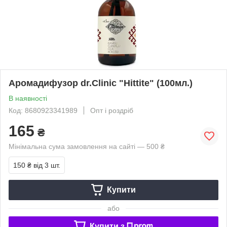
Аромадифузор dr.Clinic "Hittite" (100мл.)
В наявності
Код: 8680923341989
Опт і роздріб
165
₴
Мінімальна сума замовлення на сайті — 500 ₴
150 ₴
від 3 шт.
Купити
або
Купити з