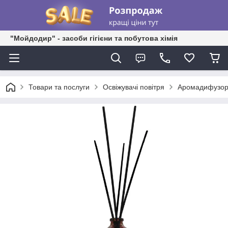
"Мойдодир" - засоби гігієни та побутова хімія
Товари та послуги
Освіжувачі повітря
Аромадифузор