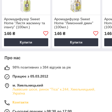
Аромадифузор Sweet
Аромадифузор Sweet
Аро
Home "Листя жасмину та
Home "Лимонний джин"
Home
ілангу" (100мл.)
(100мл.)
(100
146
146
146
₴
₴
Купити
Купити
Про нас
98% позитивних з 384 відгуків за рік
Працює з 05.03.2012
м. Хмельницький
Львівське шосе, ринок "Тіса" к.244, Хмельницький,
Україна
Контакти
Сьогодні працює з 08:30 до 17:00