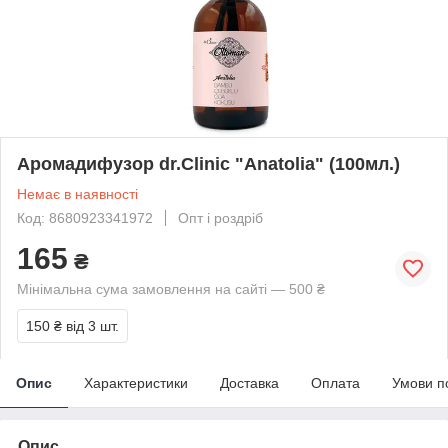
Аромадифузор dr.Clinic "Anatolia" (100мл.)
Немає в наявності
Код: 8680923341972
Опт і роздріб
165
₴
Мінімальна сума замовлення на сайті — 500 ₴
150 ₴
від 3 шт.
Опис
Характеристики
Доставка
Оплата
Умови п
Опис