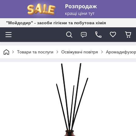
"Мойдодир" - засоби гігієни та побутова хімія
Товари та послуги
Освіжувачі повітря
Аромадифузор