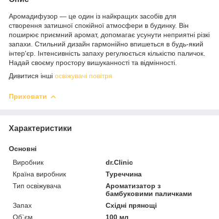
Аромадифузор — це один із найкращих засобів для
створення затишної спокійної атмосфери в будинку. Він
поширює приємний аромат, допомагає усунути неприятні різкі
запахи. Стильний дизайн гармонійно впишеться в будь-який
інтер'єр. Інтенсивність запаху регулюється кількістю паличок.
Надай своєму простору вишуканності та відмінності.
Дивитися інші
освіжувачі повітря
Приховати
Характеристики
Основні
Виробник
dr.Clinic
Країна виробник
Туреччина
Тип освіжувача
Ароматизатор з
бамбуковими паличками
Запах
Східні прянощі
Об`єм
100 мл