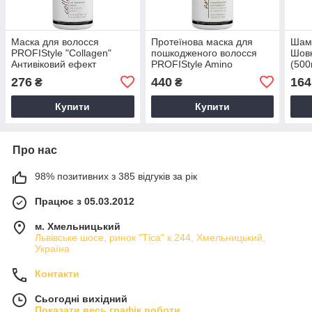
Маска для волосся
Протеїнова маска для
Шамп
PROFIStyle "Collagen"
пошкодженого волосся
Шовк
Антивіковий ефект
PROFIStyle Amino
(500
(500мл.)
(500мл.)
276
440
164
₴
₴
Купити
Купити
Про нас
98% позитивних з 385 відгуків за рік
Працює з 05.03.2012
м. Хмельницький
Львівське шосе, ринок "Тіса" к.244, Хмельницький,
Україна
Контакти
Сьогодні вихідний
Показати весь графік роботи