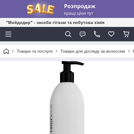
"Мойдодир" - засоби гігієни та побутова хімія
Товари та послуги
Товари для догляду за волоссям