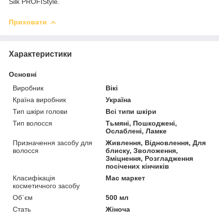
Silk PROFIStyle.
Приховати
Характеристики
Основні
Виробник
Вікі
Країна виробник
Україна
Тип шкіри голови
Всі типи шкіри
Тип волосся
Тьмяні, Пошкоджені,
Ослаблені, Ламке
Призначення засобу для
Живлення, Відновлення, Для
волосся
блиску, Зволоження,
Зміцнення, Розгладження
посічених кінчиків
Класифікація
Мас маркет
косметичного засобу
Об`єм
500 мл
Стать
Жіноча