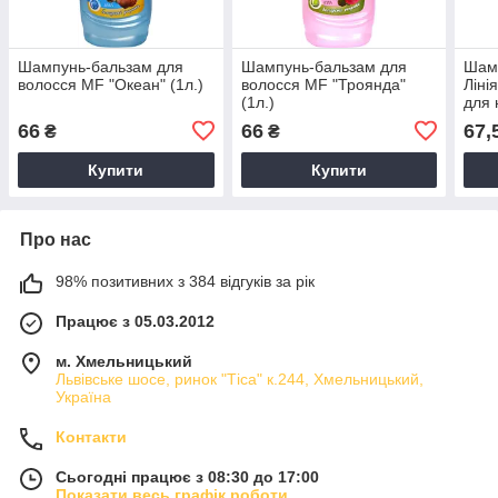
Шампунь-бальзам для
Шампунь-бальзам для
Шамп
волосся MF "Океан" (1л.)
волосся MF "Троянда"
Ліні
(1л.)
для 
(500
66
66
67,
₴
₴
Купити
Купити
Про нас
98% позитивних з 384 відгуків за рік
Працює з 05.03.2012
м. Хмельницький
Львівське шосе, ринок "Тіса" к.244, Хмельницький,
Україна
Контакти
Сьогодні працює з 08:30 до 17:00
Показати весь графік роботи