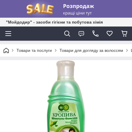
"Мойдодир" - засоби гігієни та побутова хімія
Товари та послуги
Товари для догляду за волоссям