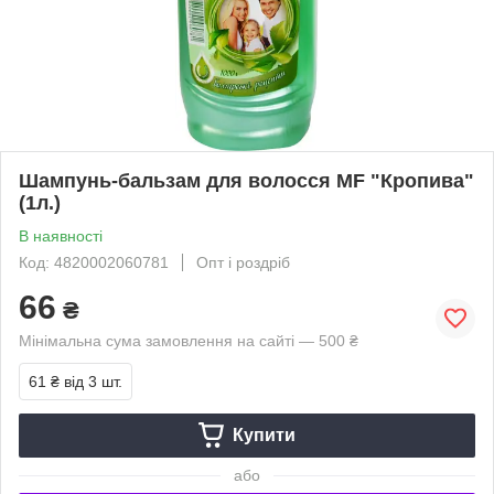
Шампунь-бальзам для волосся MF "Кропива"
(1л.)
В наявності
Код: 4820002060781
Опт і роздріб
66
₴
Мінімальна сума замовлення на сайті — 500 ₴
61 ₴
від 3 шт.
Купити
або