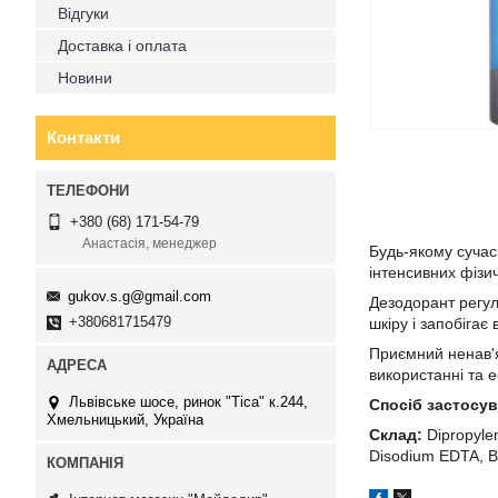
Відгуки
Доставка і оплата
Новини
Контакти
+380 (68) 171-54-79
Анастасія, менеджер
Будь-якому сучасн
інтенсивних фізи
gukov.s.g@gmail.com
Дезодорант регул
+380681715479
шкіру і запобігає
Приємний ненав'я
використанні та 
Львівське шосе, ринок "Тіса" к.244,
Спосіб застосу
Хмельницький, Україна
Склад:
Dipropylen
Disodium EDTA, B