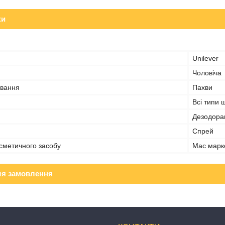
ки
Unilever
Чоловіча
ування
Пахви
Всі типи 
Дезодора
Спрей
сметичного засобу
Мас марк
ля замовлення