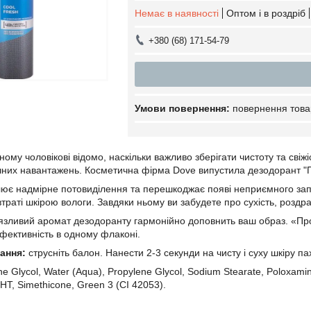
Немає в наявності
Оптом і в роздріб
+380 (68) 171-54-79
повернення това
ому чоловікові відомо, наскільки важливо зберігати чистоту та свіжіс
чних навантажень. Косметична фірма Dove випустила дезодорант "Пр
ює надмірне потовиділення та перешкоджає появі неприємного запах
 втраті шкірою вологи. Завдяки ньому ви забудете про сухість, роздра
зливий аромат дезодоранту гармонійно доповнить ваш образ. «Пр
ефективність в одному флаконі.
вання:
струсніть балон. Нанести 2-3 секунди на чисту і суху шкіру пахв
e Glycol, Water (Aqua), Propylene Glycol, Sodium Stearate, Poloxami
HT, Simethicone, Green 3 (CI 42053).