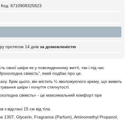
Код:
8710908325823
ру протягом 14 днів
за домовленістю
ть своєї шкіри як у повсякденному житті, так і під час
охолодна свіжість", який подбає про це.
у. Крім цього, він містить ¼ зволожуючого крему, що живить
тування шкіри і почуття стягнутості.
охолодна свіжість» - це максимальний комфорт при
 з відстані 15 см від тіла.
ne 1307, Glycerin, Fragrance (Parfum), Aminomethyl Propanol,