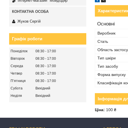
Інтернет-магазин "Мойдодир"
Характеристи
Жуков Сергій
Основні
Виробник
Графік роботи
Стать
Область застос
Понеділок
08:30
17:00
Тип шкіри
Вівторок
08:30
17:00
Середа
08:30
17:00
Тип засобу
Четвер
08:30
17:00
Форма випуску
Пʼятниця
08:30
17:00
Класифікація ко
Субота
Вихідний
Неділя
Вихідний
Інформація д
Ціна:
100 ₴