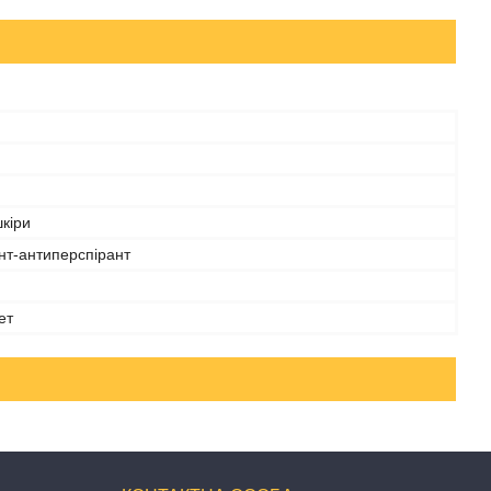
шкіри
нт-антиперспірант
ет