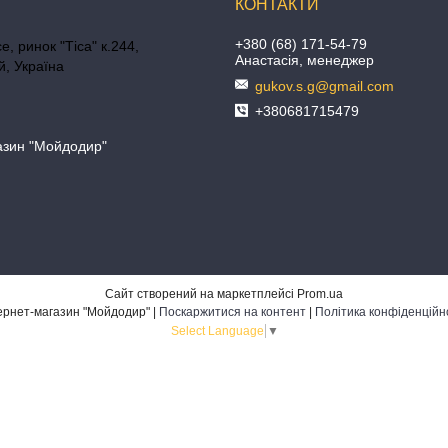
+380 (68) 171-54-79
е, ринок "Тіса" к.244,
Анастасія, менеджер
, Україна
gukov.s.g@gmail.com
+380681715479
азин "Мойдодир"
Сайт створений на маркетплейсі
Prom.ua
Інтернет-магазин "Мойдодир" |
Поскаржитися на контент
|
Політика конфіденційн
Select Language
▼