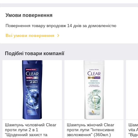
Умови повернення
Повернення товару впродовж 14 днів за домовленістю
Всі умови повернення
Подібні товари компанії
Шампунь чоловічий Clear
Шампунь жіночий Clear
Шамп
проти лупи 2 в 1
проти лупи "Інтенсивне
vita
"Щоденний захист та
зволоження" (360мл.)
"Від