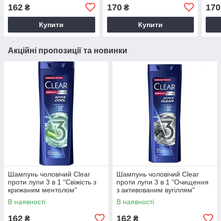
догляд" (360мл.)
пошк
162
170
170
₴
₴
фарб
(360
Купити
Купити
Акційні пропозиції та новинки
Шампунь чоловічий Clear
Шампунь чоловічий Clear
проти лупи 3 в 1 "Свіжість з
проти лупи 3 в 1 "Очищення
крижаним ментолом"
з активованим вугіллям"
(360мл.)
(360мл.)
В наявності
В наявності
162
162
₴
₴