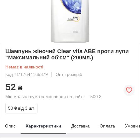
Шампунь жіночий Clear vita ABE проти лупи
"Максимальний об'єм" (200мл.)
Немає в наявності
Код: 8717644165379
Опт і роздріб
52
₴
Мінімальна сума замовлення на сайті — 500 ₴
50 ₴
від 3 шт.
Опис
Характеристики
Доставка
Оплата
Умови 