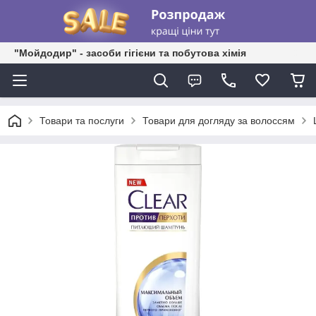
"Мойдодир" - засоби гігієни та побутова хімія
Товари та послуги
Товари для догляду за волоссям