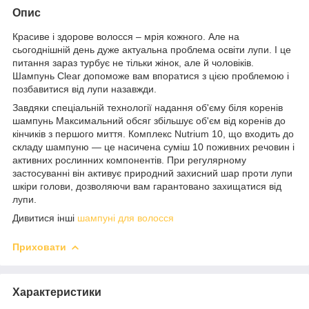
Опис
Красиве і здорове волосся – мрія кожного. Але на
сьогоднішній день дуже актуальна проблема освіти лупи. І це
питання зараз турбує не тільки жінок, але й чоловіків.
Шампунь Clear допоможе вам впоратися з цією проблемою і
позбавитися від лупи назавжди.
Завдяки спеціальній технології надання об'єму біля коренів
шампунь Максимальний обсяг збільшує об'єм від коренів до
кінчиків з першого миття. Комплекс Nutrium 10, що входить до
складу шампуню — це насичена суміш 10 поживних речовин і
активних рослинних компонентів. При регулярному
застосуванні він активує природний захисний шар проти лупи
шкіри голови, дозволяючи вам гарантовано захищатися від
лупи.
Дивитися інші
шампуні для волосся
Приховати
Характеристики