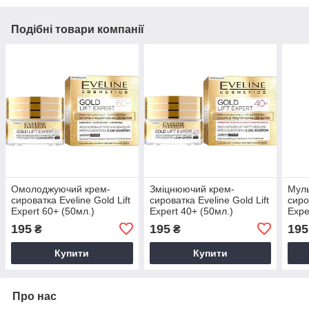
Подібні товари компанії
Омолоджуючий крем-
Зміцнюючий крем-
Муль
сироватка Eveline Gold Lift
сироватка Eveline Gold Lift
сиро
Expert 60+ (50мл.)
Expert 40+ (50мл.)
Expe
195
195
195
₴
₴
Купити
Купити
Про нас