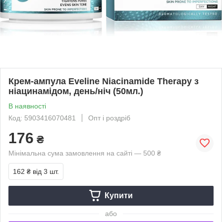
Крем-ампула Eveline Niacinamide Therapy з
ніацинамідом, день/ніч (50мл.)
В наявності
Код: 5903416070481
Опт і роздріб
176
₴
Мінімальна сума замовлення на сайті — 500 ₴
162 ₴
від 3 шт.
Купити
або