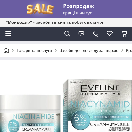
"Мойдодир" - засоби гігієни та побутова хімія
Товари та послуги
Засоби для догляду за шкірою
Кр