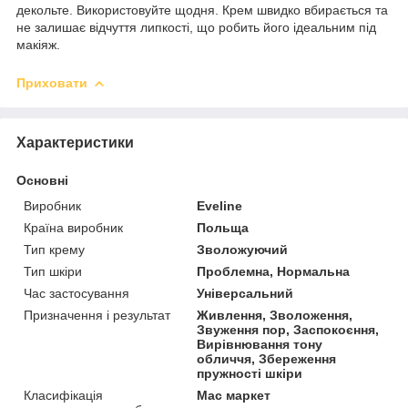
декольте. Використовуйте щодня. Крем швидко вбирається та
не залишає відчуття липкості, що робить його ідеальним під
макіяж.
Приховати
Характеристики
Основні
Виробник
Eveline
Країна виробник
Польща
Тип крему
Зволожуючий
Тип шкіри
Проблемна, Нормальна
Час застосування
Універсальний
Призначення і результат
Живлення, Зволоження,
Звуження пор, Заспокоєння,
Вирівнювання тону
обличчя, Збереження
пружності шкіри
Класифікація
Мас маркет