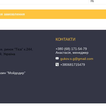
Ні
ля замовлення
+380 (68) 171-54-79
е, ринок "Тіса" к.244,
Анастасія, менеджер
, Україна
gukov.s.g@gmail.com
+380681715479
азин "Мойдодир"