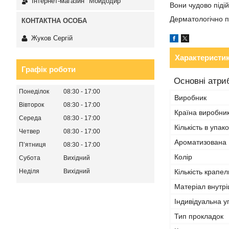
Інтернет-магазин "Мойдодир"
Вони чудово підій
Дерматологічно п
Жуков Сергій
Характеристи
Графік роботи
Основні атри
Понеділок
08:30
17:00
Виробник
Вівторок
08:30
17:00
Країна виробни
Середа
08:30
17:00
Кількість в упако
Четвер
08:30
17:00
Ароматизована
Пʼятниця
08:30
17:00
Колір
Субота
Вихідний
Неділя
Вихідний
Кількість крапел
Матеріал внутрі
Індивідуальна у
Тип прокладок