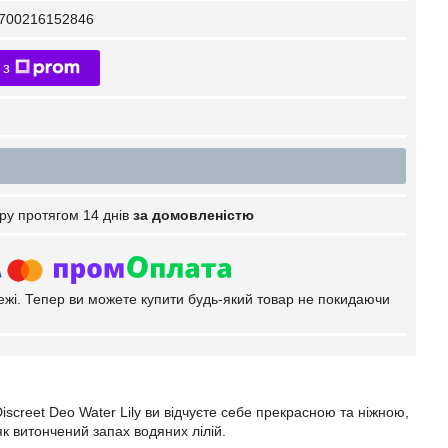
700216152846
 з
ру протягом 14 днів
за домовленістю
тежі. Тепер ви можете купити будь-який товар не покидаючи
creet Deo Water Lily ви відчуєте себе прекрасною та ніжною,
к витончений запах водяних лілій.