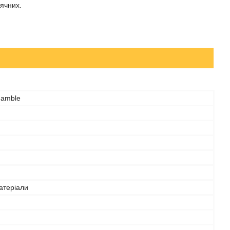
сячних.
Gamble
атеріали