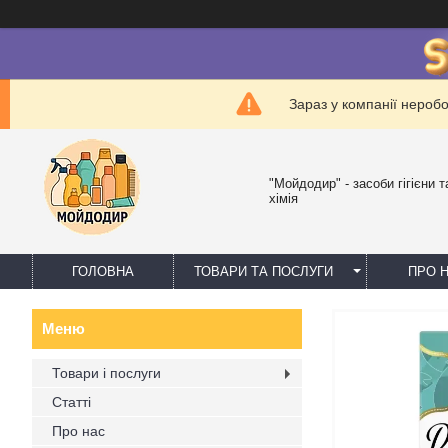
Зараз у компанії нероб
"Мойдодир" - засоби гігієни 
хімія
ГОЛОВНА
ТОВАРИ ТА ПОСЛУГИ
ПРО 
Товари і послуги
Статті
Про нас