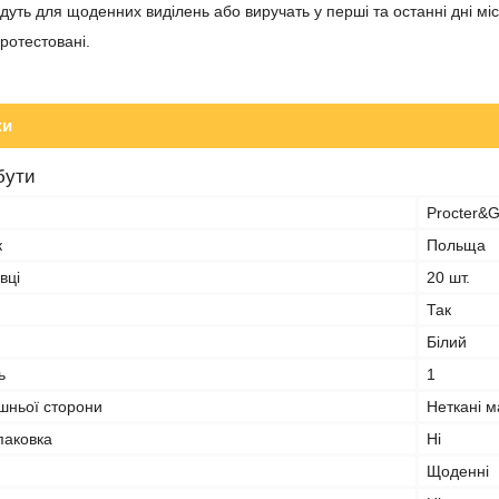
дуть для щоденних виділень або виручать у перші та останні дні мі
ротестовані.
ки
бути
Procter&
к
Польща
вці
20 шт.
Так
Білий
ь
1
шньої сторони
Неткані м
паковка
Ні
Щоденні