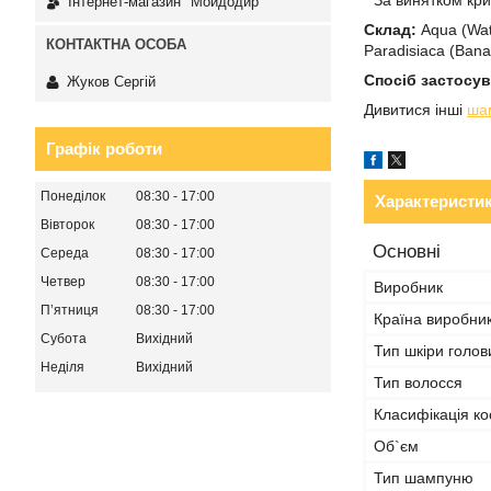
* За винятком кр
Інтернет-магазин "Мойдодир"
Склад:
Aqua (Wate
Paradisiaca (Bana
Спосіб застосу
Жуков Сергій
Дивитися інші
ша
Графік роботи
Понеділок
08:30
17:00
Характеристи
Вівторок
08:30
17:00
Основні
Середа
08:30
17:00
Четвер
08:30
17:00
Виробник
Пʼятниця
08:30
17:00
Країна виробни
Субота
Вихідний
Тип шкіри голов
Неділя
Вихідний
Тип волосся
Класифікація ко
Об`єм
Тип шампуню