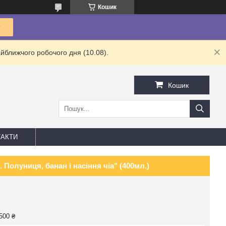
Кошик
йближчого робочого дня (10.08).
Кошик
АКТИ
Полуниця, банан і насіння чіа" (400мл.)
500 ₴