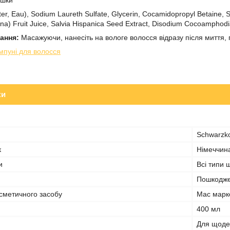
ишки
r, Eau), Sodium Laureth Sulfate, Glycerin, Cocamidopropyl Betaine, S
na) Fruit Juice, Salvia Hispanica Seed Extract, Disodium Cocoamphodi
вання:
Масажуючи, нанесіть на вологе волосся відразу після миття,
мпуні для волосся
ки
Schwarzko
к
Німеччин
и
Всі типи 
Пошкоджен
сметичного засобу
Мас марк
400 мл
Для щоде