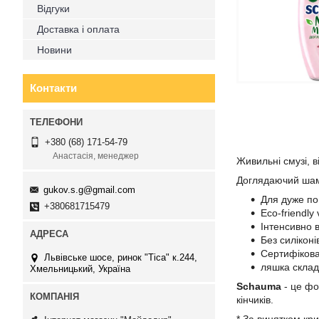
Відгуки
Доставка і оплата
Новини
Контакти
+380 (68) 171-54-79
Анастасія, менеджер
Живильні смузі, 
Доглядаючий шамп
gukov.s.g@gmail.com
Для дуже п
+380681715479
Eco-friendl
Інтенсивно 
Без силіконі
Сертифікова
Львівське шосе, ринок "Тіса" к.244,
ляшка склад
Хмельницький, Україна
Schauma
- це фо
кінчиків.