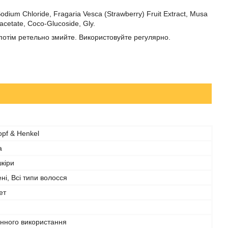
odium Chloride, Fragaria Vesca (Strawberry) Fruit Extract, Musa
acetate, Coco-Glucoside, Gly.
 потім ретельно змийте. Використовуйте регулярно.
pf & Henkel
а
шкіри
і, Всі типи волосся
ет
нного використання