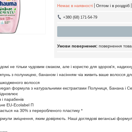
Немає в наявності
Оптом і в роздріб
+380 (68) 171-54-79
повернення това
відомі не тільки чудовим смаком, але і користю для здоров'я, над
унь з полуницею, бананом і насінням чіа живить ваше волосся для
ошкодженого волосся
y vegan формула з натуральними екстрактами Полуниця, Банана і С
відновлює
в і парабенів
не EU-Ecolabel П
ається на 30% з переробленого пластику *
рмули зміцнення, яким довіряють. Наші доглядові веганські формул