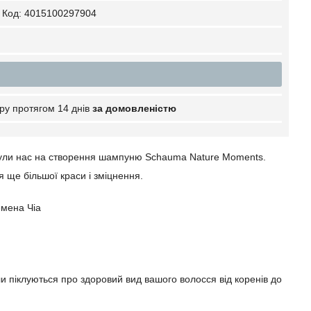
Код:
4015100297904
ру протягом 14 днів
за домовленістю
ихнули нас на створення шампуню Schauma Nature Moments.
 ще більшої краси і зміцнення.
емена Чіа
и піклуються про здоровий вид вашого волосся від коренів до