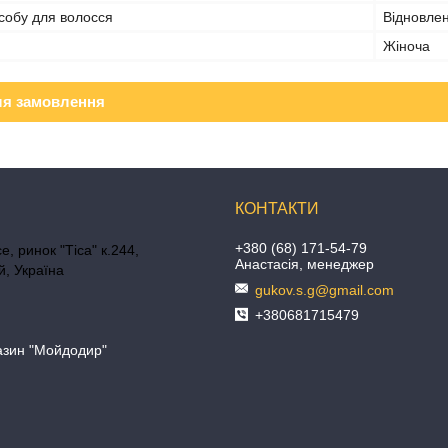
собу для волосся
Відновле
Жіноча
ля замовлення
+380 (68) 171-54-79
е, ринок "Тіса" к.244,
Анастасія, менеджер
, Україна
gukov.s.g@gmail.com
+380681715479
азин "Мойдодир"