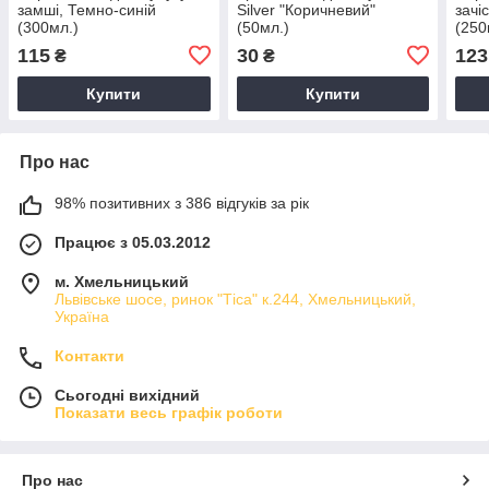
замші, Темно-синій
Silver "Коричневий"
зачі
(300мл.)
(50мл.)
(250
115
30
123
₴
₴
Купити
Купити
Про нас
98% позитивних з 386 відгуків за рік
Працює з 05.03.2012
м. Хмельницький
Львівське шосе, ринок "Тіса" к.244, Хмельницький,
Україна
Контакти
Сьогодні вихідний
Показати весь графік роботи
Про нас