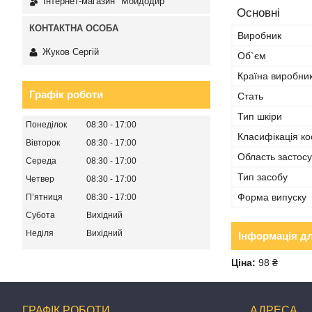
Інтернет-магазин "Мойдодир"
Основні
Виробник
Жуков Сергій
Об`єм
Країна виробни
Графік роботи
Стать
Тип шкіри
Понеділок
08:30
17:00
Класифікація ко
Вівторок
08:30
17:00
Область застос
Середа
08:30
17:00
Тип засобу
Четвер
08:30
17:00
Форма випуску
Пʼятниця
08:30
17:00
Субота
Вихідний
Неділя
Вихідний
Інформація д
Ціна:
98 ₴
ГРАФІК РОБОТИ