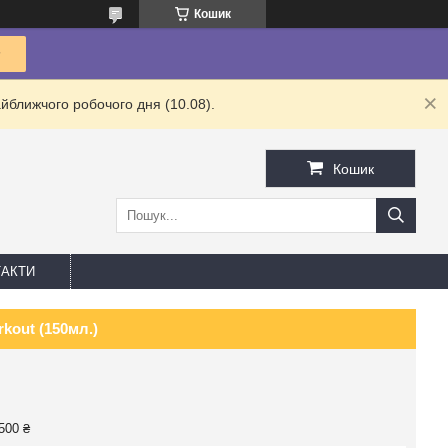
Кошик
йближчого робочого дня (10.08).
Кошик
АКТИ
kout (150мл.)
500 ₴