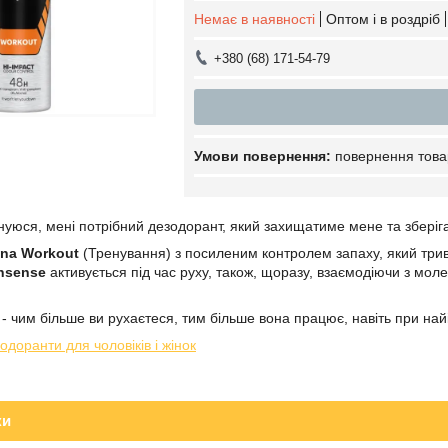
Немає в наявності
Оптом і в роздріб
+380 (68) 171-54-79
повернення това
енуюся, мені потрібний дезодорант, який захищатиме мене та зберіга
na Workout
(Тренування) з посиленим контролем запаху, який трив
nsense
активується під час руху, також, щоразу, взаємодіючи з мо
a
- чим більше ви рухаєтеся, тим більше вона працює, навіть при на
одоранти для чоловіків і жінок
ки