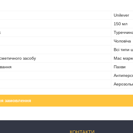
Unilever
150 мл
к
Туреччин
Чоловіча
Всі типи 
сметичного засобу
Мас марк
ування
Пахви
Антиперс
Аерозоль
ля замовлення