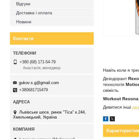
Відгуки
Доставка і оплата
Новини
Контакти
+380 (68) 171-54-79
Анастасія, менеджер
Навіть коли я тр
Дезодорант
Rexo
gukov.s.g@gmail.com
технологія
Motio
+380681715479
свіжість.
Workout Rexon
Дивитися інші
дез
Львівське шосе, ринок "Тіса" к.244,
Хмельницький, Україна
Характеристи