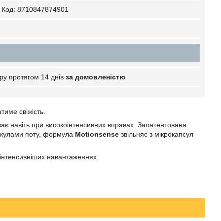
Код:
8710847874901
ру протягом 14 днів
за домовленістю
тиме свіжість.
ає навіть при високоінтенсивних вправах. Запатентована
лекулами поту, формула
Motionsense
звільняє з мікрокапсул
йінтенсивніших навантаженнях.