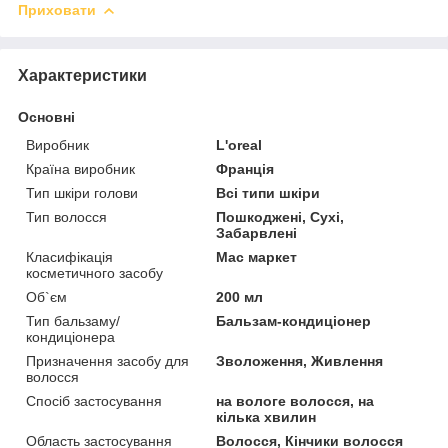
Приховати
Характеристики
Основні
Виробник
L'oreal
Країна виробник
Франція
Тип шкіри голови
Всі типи шкіри
Тип волосся
Пошкоджені, Сухі,
Забарвлені
Класифікація
Мас маркет
косметичного засобу
Об`єм
200 мл
Тип бальзаму/
Бальзам-кондиціонер
кондиціонера
Призначення засобу для
Зволоження, Живлення
волосся
Спосіб застосування
на вологе волосся, на
кілька хвилин
Область застосування
Волосся, Кінчики волосся