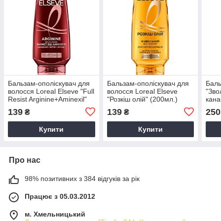
Бальзам-ополіскувач для
Бальзам-ополіскувач для
Баль
волосся Loreal Elseve "Full
волосся Loreal Elseve
"Зво
Resist Arginine+Aminexil"
"Розкіш олій" (200мл.)
кана
(200мл.)
пошк
139
139
250
₴
₴
Anag
Купити
Купити
Про нас
98% позитивних з 384 відгуків за рік
Працює з 05.03.2012
м. Хмельницький