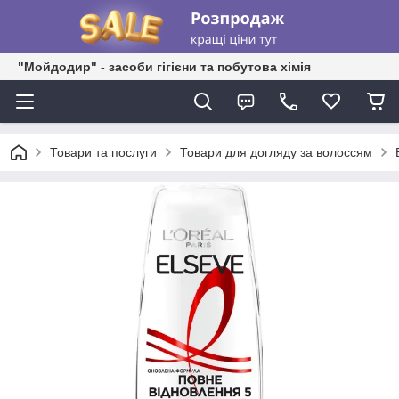
"Мойдодир" - засоби гігієни та побутова хімія
Товари та послуги
Товари для догляду за волоссям