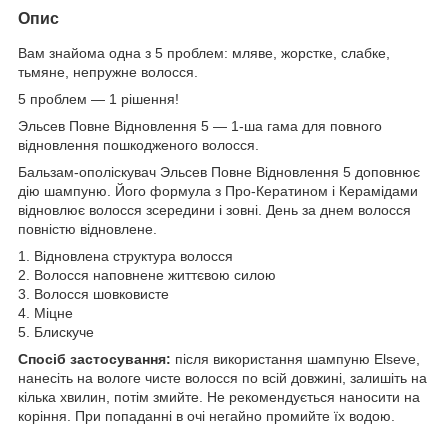
Опис
Вам знайома одна з 5 проблем: мляве, жорстке, слабке,
тьмяне, непружне волосся.
5 проблем — 1 рішення!
Эльсев Повне Відновлення 5 — 1-ша гама для повного
відновлення пошкодженого волосся.
Бальзам-ополіскувач Эльсев Повне Відновлення 5 доповнює
дію шампуню. Його формула з Про-Кератином і Керамідами
відновлює волосся зсередини і зовні. День за днем волосся
повністю відновлене.
1. Відновлена структура волосся
2. Волосся наповнене життєвою силою
3. Волосся шовковисте
4. Міцне
5. Блискуче
Спосіб застосування:
після використання шампуню Elseve,
нанесіть на вологе чисте волосся по всій довжині, залишіть на
кілька хвилин, потім змийте. Не рекомендується наносити на
коріння. При попаданні в очі негайно промийте їх водою.