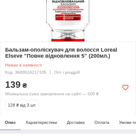
Бальзам-ополіскувач для волосся Loreal
Elseve "Повне відновлення 5" (200мл.)
Немає в наявності
Код: 3600524217105
Опт і роздріб
139
₴
Мінімальна сума замовлення на сайті — 500 ₴
128 ₴
від 3 шт.
Опис
Характеристики
Доставка
Оплата
Умови п