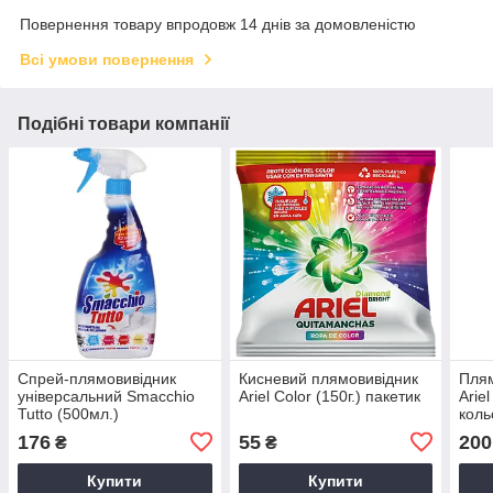
Повернення товару впродовж 14 днів за домовленістю
Всі умови повернення
Подібні товари компанії
Спрей-плямовивідник
Кисневий плямовивідник
Плям
універсальний Smacchio
Ariel Color (150г.) пакетик
Arie
Tutto (500мл.)
коль
176
55
200
₴
₴
Купити
Купити