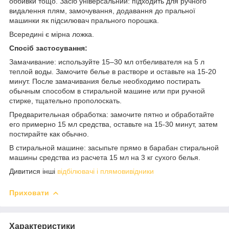
оббивки тощо. Засіб універсальний: підходить для ручного
видалення плям, замочування, додавання до пральної
машинки як підсилювач прального порошка.
Всередині є мірна ложка.
Спосіб застосування:
Замачивание: используйте 15–30 мл отбеливателя на 5 л
теплой воды. Замочите белье в растворе и оставьте на 15-20
минут. После замачивания белье необходимо постирать
обычным способом в стиральной машине или при ручной
стирке, тщательно прополоскать.
Предварительная обработка: замочите пятно и обработайте
его примерно 15 мл средства, оставьте на 15-30 минут, затем
постирайте как обычно.
В стиральной машине: засыпьте прямо в барабан стиральной
машины средства из расчета 15 мл на 3 кг сухого белья.
Дивитися інші
відбілювачі і плямовивідники
Приховати
Характеристики